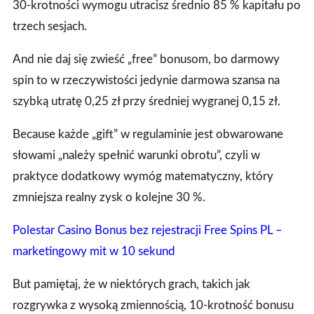
30‑krotności wymogu utracisz średnio 85 % kapitału po
trzech sesjach.
And nie daj się zwieść „free” bonusom, bo darmowy
spin to w rzeczywistości jedynie darmowa szansa na
szybką utratę 0,25 zł przy średniej wygranej 0,15 zł.
Because każde „gift” w regulaminie jest obwarowane
słowami „należy spełnić warunki obrotu”, czyli w
praktyce dodatkowy wymóg matematyczny, który
zmniejsza realny zysk o kolejne 30 %.
Polestar Casino Bonus bez rejestracji Free Spins PL –
marketingowy mit w 10 sekund
But pamiętaj, że w niektórych grach, takich jak
rozgrywka z wysoką zmiennością, 10‑krotność bonusu