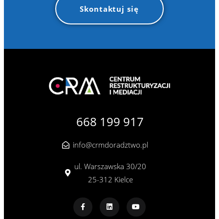
Skontaktuj się
668 199 917
info@crmdoradztwo.pl
ul. Warszawska 30/20
25-312 Kielce