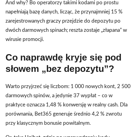
And why? Bo operatorzy takimi kodami po prostu
napełniają bazę danych, licząc, że przynajmniej 15 %
zarejestrowanych graczy przejdzie do depozytu po
dwóch darmowych spinach; reszta zostaje „złapana” w
wirusie promocji.
Co naprawdę kryje się pod
słowem „bez depozytu”?
Warto przyjrzeć się liczbom: 1 000 nowych kont, 2 500
darmowych spinów, a jedynie 37 wypłat – co w
praktyce oznacza 1,48 % konwersję w realny cash. Dla
porównania, Bet365 generuje średnio 4,2 % zwrotu
przy klasycznym bonusie powitalnym.