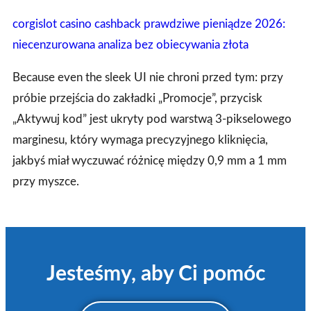
corgislot casino cashback prawdziwe pieniądze 2026:
niecenzurowana analiza bez obiecywania złota
Because even the sleek UI nie chroni przed tym: przy
próbie przejścia do zakładki „Promocje”, przycisk
„Aktywuj kod” jest ukryty pod warstwą 3‑pikselowego
marginesu, który wymaga precyzyjnego kliknięcia,
jakbyś miał wyczuwać różnicę między 0,9 mm a 1 mm
przy myszce.
Jesteśmy, aby Ci pomóc