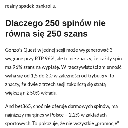
realny spadek bankrollu.
Dlaczego 250 spinów nie
równa się 250 szans
Gonzo’s Quest w jednej sesji może wygenerować 3
wygrane przy RTP 96%, ale to nie znaczy, że każdy spin
ma 96% szans na wypłatę. W rzeczywistości zmienność
waha się od 1,5 do 2,0 w zależności od trybu gry; to
znaczy, że dwie z trzech sesji zakończą się stratą
większą niż 50% wkładu.
And bet365, choć nie oferuje darmowych spinów, ma
najniższy margines w Polsce – 2,2% w zakładach
sportowych. To pokazuje, że nie wszystkie „promocje”