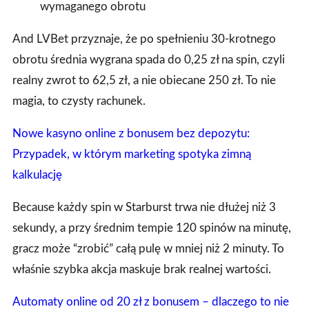
wymaganego obrotu
And LVBet przyznaje, że po spełnieniu 30‑krotnego
obrotu średnia wygrana spada do 0,25 zł na spin, czyli
realny zwrot to 62,5 zł, a nie obiecane 250 zł. To nie
magia, to czysty rachunek.
Nowe kasyno online z bonusem bez depozytu:
Przypadek, w którym marketing spotyka zimną
kalkulację
Because każdy spin w Starburst trwa nie dłużej niż 3
sekundy, a przy średnim tempie 120 spinów na minutę,
gracz może “zrobić” całą pulę w mniej niż 2 minuty. To
właśnie szybka akcja maskuje brak realnej wartości.
Automaty online od 20 zł z bonusem – dlaczego to nie