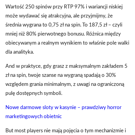
Wartość 250 spinów przy RTP 97% i wariancji niskiej
może wydawać się atrakcyjna, ale przyjmijmy, że
średnia wygrana to 0,75 zł na spin. To 187,5 zł – czyli
mniej niż 80% pierwotnego bonusu. Różnica między
obiecywanym a realnym wynikiem to właśnie pole walki
dla analityka.
And w praktyce, gdy grasz z maksymalnym zakładem 5
zł na spin, twoje szanse na wygraną spadają o 30%
względem grania minimalnym, z uwagi na ograniczoną
pulę dostępnych symboli.
Nowe darmowe sloty w kasynie – prawdziwy horror
marketingowych obietnic
But most players nie mają pojęcia o tym mechanizmie i