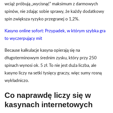
wciąż próbują „wycisnąć” maksimum z darmowych
spinów, nie zdając sobie sprawy, że każdy dodatkowy
spin zwiększa ryzyko przegranej o 1,2%.
Kasyno online sofort: Przypadek, w którym szybka gra
to wyczerpujący mit
Because kalkulacje kasyna opierają się na
długoterminowym średnim zysku, który przy 250
spinach wynosi ok. 5 zł. To nie jest duża liczba, ale
kasyno liczy na setki tysięcy graczy, więc sumy rosną
wykładniczo.
Co naprawdę liczy się w
kasynach internetowych