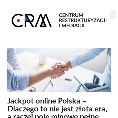
Jackpot online Polska –
Dlaczego to nie jest złota era,
a raczej pole minowe pełne