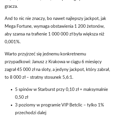
gracza.
And to nic nie znaczy, bo nawet najlepszy jackpot, jak
Mega Fortune, wymaga obstawienia 1 200 żetonów,
aby szansa na trafienie 1 000 000 zł była większa niż
0,001%.
Warto przyjrzeć się jednemu konkretnemu
przypadkowi: Janusz z Krakowa w ciągu 6 miesięcy
zagrał 45 000 zł na sloty, a jedyny jackpot, który zabrał,
to 8 000 zł – stratny stosunek 5,6:1.
5 spinów w Starburst przy 0,10 zł = maksymalnie
0,50 zł
3 poziomy w programie VIP Betclic – tylko 1%
przechodzi dalej