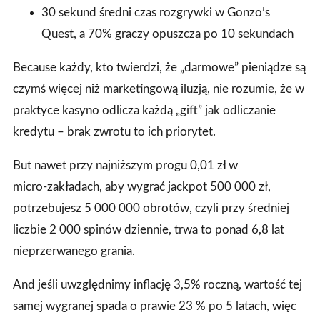
30 sekund średni czas rozgrywki w Gonzo’s
Quest, a 70% graczy opuszcza po 10 sekundach
Because każdy, kto twierdzi, że „darmowe” pieniądze są
czymś więcej niż marketingową iluzją, nie rozumie, że w
praktyce kasyno odlicza każdą „gift” jak odliczanie
kredytu – brak zwrotu to ich priorytet.
But nawet przy najniższym progu 0,01 zł w
micro‑zakładach, aby wygrać jackpot 500 000 zł,
potrzebujesz 5 000 000 obrotów, czyli przy średniej
liczbie 2 000 spinów dziennie, trwa to ponad 6,8 lat
nieprzerwanego grania.
And jeśli uwzględnimy inflację 3,5% roczną, wartość tej
samej wygranej spada o prawie 23 % po 5 latach, więc