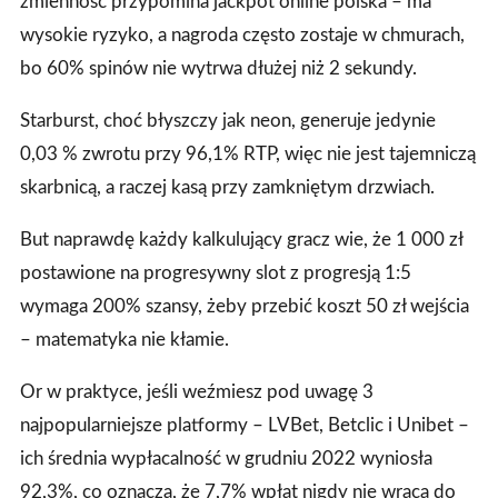
zmienność przypomina jackpot online polska – ma
wysokie ryzyko, a nagroda często zostaje w chmurach,
bo 60% spinów nie wytrwa dłużej niż 2 sekundy.
Starburst, choć błyszczy jak neon, generuje jedynie
0,03 % zwrotu przy 96,1% RTP, więc nie jest tajemniczą
skarbnicą, a raczej kasą przy zamkniętym drzwiach.
But naprawdę każdy kalkulujący gracz wie, że 1 000 zł
postawione na progresywny slot z progresją 1:5
wymaga 200% szansy, żeby przebić koszt 50 zł wejścia
– matematyka nie kłamie.
Or w praktyce, jeśli weźmiesz pod uwagę 3
najpopularniejsze platformy – LVBet, Betclic i Unibet –
ich średnia wypłacalność w grudniu 2022 wyniosła
92,3%, co oznacza, że 7,7% wpłat nigdy nie wraca do