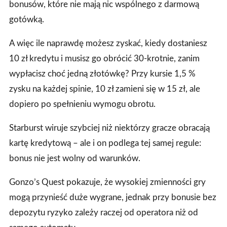
bonusów, które nie mają nic wspólnego z darmową
gotówką.
A więc ile naprawdę możesz zyskać, kiedy dostaniesz
10 zł kredytu i musisz go obrócić 30‑krotnie, zanim
wypłacisz choć jedną złotówkę? Przy kursie 1,5 %
zysku na każdej spinie, 10 zł zamieni się w 15 zł, ale
dopiero po spełnieniu wymogu obrotu.
Starburst wiruje szybciej niż niektórzy gracze obracają
kartę kredytową – ale i on podlega tej samej regule:
bonus nie jest wolny od warunków.
Gonzo’s Quest pokazuje, że wysokiej zmienności gry
mogą przynieść duże wygrane, jednak przy bonusie bez
depozytu ryzyko zależy raczej od operatora niż od