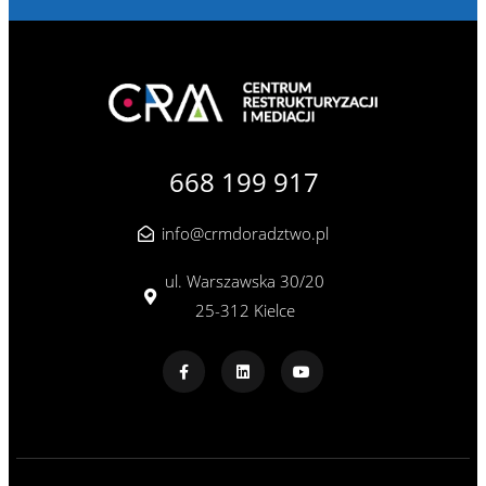
668 199 917
info@crmdoradztwo.pl
ul. Warszawska 30/20
25-312 Kielce