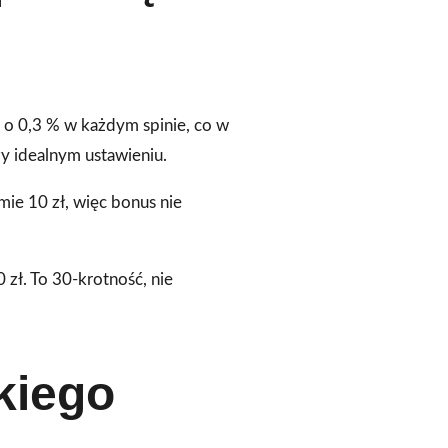
a o 0,3 % w każdym spinie, co w
zy idealnym ustawieniu.
mie 10 zł, więc bonus nie
 zł. To 30‑krotność, nie
kiego