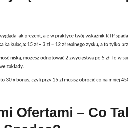
To wygląda jak prezent, ale w praktyce twój wskaźnik RTP spad
kalkulacja: 15 zł – 3 zł = 12 zł realnego zysku, a to tylko pr
enność niską, możesz odnotować 2 zwycięstwa po 5 zł. To w su
owe zakłady.
to 30 x bonus, czyli przy 15 zł musisz obrócić co najmniej 450
mi Ofertami – Co Ta