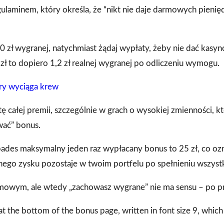
laminem, który określa, że “nikt nie daje darmowych pieniędzy”
0 zł wygranej, natychmiast żądaj wypłaty, żeby nie dać kasyn
zł to dopiero 1,2 zł realnej wygranej po odliczeniu wymogu.
ry wyciąga krew
tę całej premii, szczególnie w grach o wysokiej zmienności,
wać” bonus.
Spades maksymalny jeden raz wypłacany bonus to 25 zł, co ozn
znego zysku pozostaje w twoim portfelu po spełnieniu wszy
mowym, ale wtedy „zachowasz wygrane” nie ma sensu – po pro
 at the bottom of the bonus page, written in font size 9, which