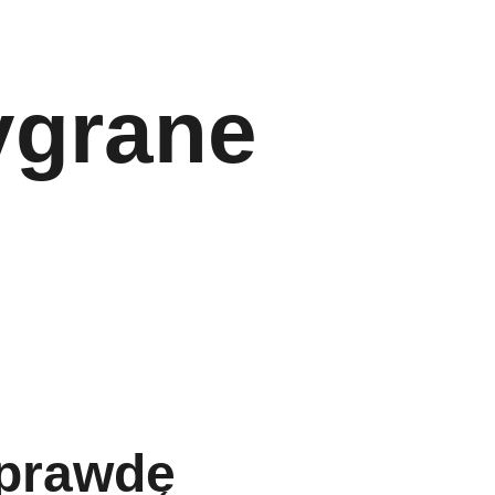
ygrane
aprawdę