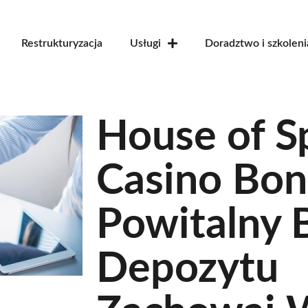
Restrukturyzacja
Usługi
Doradztwo i szkoleni
House of S
Casino Bon
Powitalny 
Depozytu