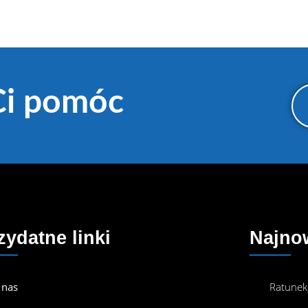
Ci pomóc
zydatne linki
Najno
 nas
Ratunek