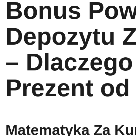
Bonus Powi
Depozytu 
– Dlaczego
Prezent o
Matematyka Za Kur