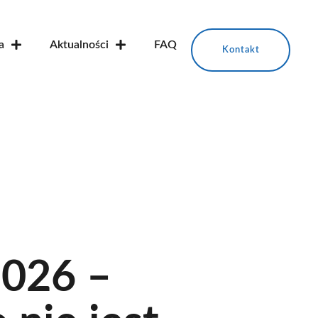
a
Aktualności
FAQ
Kontakt
2026 –