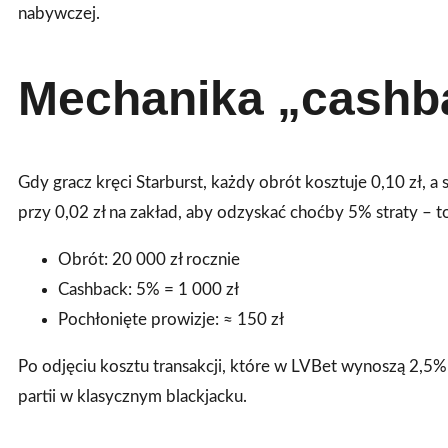
nabywczej.
Mechanika „cashba
Gdy gracz kręci Starburst, każdy obrót kosztuje 0,10 zł, a
przy 0,02 zł na zakład, aby odzyskać choćby 5% straty –
Obrót: 20 000 zł rocznie
Cashback: 5% = 1 000 zł
Pochłonięte prowizje: ≈ 150 zł
Po odjęciu kosztu transakcji, które w LVBet wynoszą 2,5% 
partii w klasycznym blackjacku.