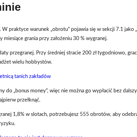
inie
 praktyce warunek „obrotu” pojawia się w sekcji 7.1 jako „
zy miesiące grania przy założeniu 30 % wygranej.
daty przegranej. Przy średniej stracie 200 zł tygodniowo, gra
budżet wielu hobbystów.
ietnicą tanich zakładów
zany do „bonus money”, więc nie można go wypłacić bez dalsz
ajpierw przełknąć.
wygranej 1,8% w slotach, potrzebujesz 555 obrotów, aby odebra
ryzyku.