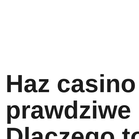
Haz casino
prawdziwe 
Dlaczego to