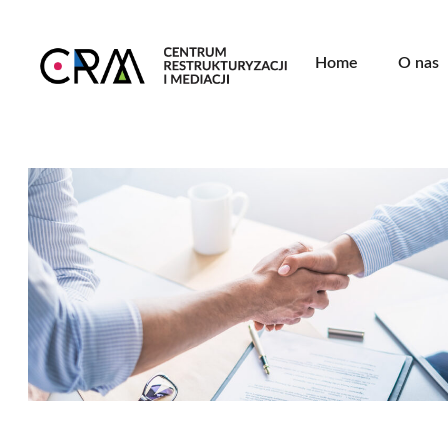
Home
O nas