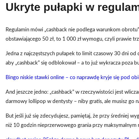
Ukryte pułapki w regulam
Regulamin mówi „cashback nie podlega warunkom obrotu”. W
obstawiającego 50 zł, to 1 000 zł wymogu, czyli prawie tr
Jedna z najczęstszych pułapek to limit czasowy 30 dni od 
aby „cashback” się odblokował – a to już wykracza poza 
Bingo niskie stawki online – co naprawdę kryje się pod ob
And jeszcze jedno: „cashback” w rzeczywistości jest wlic
darmowy lollipop w dentysty – niby gratis, ale musisz go n
But jeśli już się zdecydujesz, pamiętaj, że przy średniej 
niż 10 godzin nieprzerwowego grania przy maksymalnym 