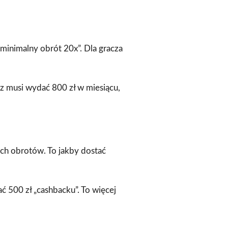
minimalny obrót 20x”. Dla gracza
cz musi wydać 800 zł w miesiącu,
ych obrotów. To jakby dostać
ć 500 zł „cashbacku”. To więcej