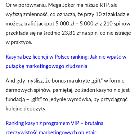
Or w porównaniu, Mega Joker ma niższe RTP, ale
wyższą zmienność, co oznacza, że przy 10 zł zakładzie
możesz trafić jackpot 5 000 zł – 5 000 zł z 210 spinów
przekłada się na średnio 23,81 zł na spin, co nie istnieje
w praktyce.
Kasyna bez licencji w Polsce ranking: Jak nie wpaść w
pułapkę marketingowego złudzenia
And gdy myślisz, że bonus ma ukryte „gift” w formie
darmowych spinów, pamiętaj, że żaden kasyno nie jest
fundacją – „gift” to jedynie wymówka, by przyciągnąć
kolejne depozyty.
Ranking kasyn z programem VIP – brutalna
rzeczywistość marketingowych obietnic