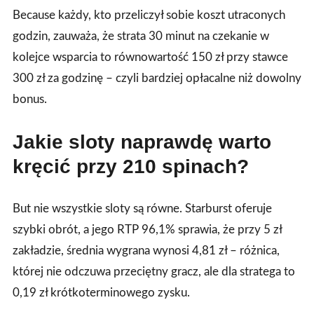
Because każdy, kto przeliczył sobie koszt utraconych
godzin, zauważa, że strata 30 minut na czekanie w
kolejce wsparcia to równowartość 150 zł przy stawce
300 zł za godzinę – czyli bardziej opłacalne niż dowolny
bonus.
Jakie sloty naprawdę warto
kręcić przy 210 spinach?
But nie wszystkie sloty są równe. Starburst oferuje
szybki obrót, a jego RTP 96,1% sprawia, że przy 5 zł
zakładzie, średnia wygrana wynosi 4,81 zł – różnica,
której nie odczuwa przeciętny gracz, ale dla stratega to
0,19 zł krótkoterminowego zysku.