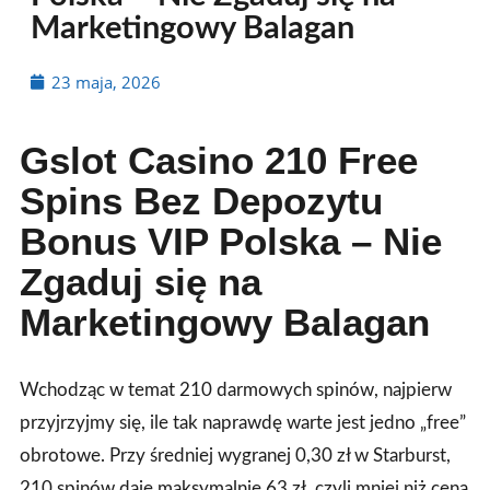
Marketingowy Balagan
23 maja, 2026
Gslot Casino 210 Free
Spins Bez Depozytu
Bonus VIP Polska – Nie
Zgaduj się na
Marketingowy Balagan
Wchodząc w temat 210 darmowych spinów, najpierw
przyjrzyjmy się, ile tak naprawdę warte jest jedno „free”
obrotowe. Przy średniej wygranej 0,30 zł w Starburst,
210 spinów daje maksymalnie 63 zł, czyli mniej niż cena