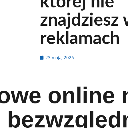
której nie
znajdziesz
reklamach
23 maja, 2026
owe online 
– bezwzględ