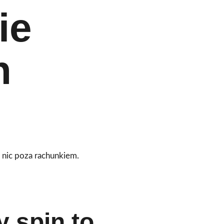
ie
h
ę nic poza rachunkiem.
 spin to