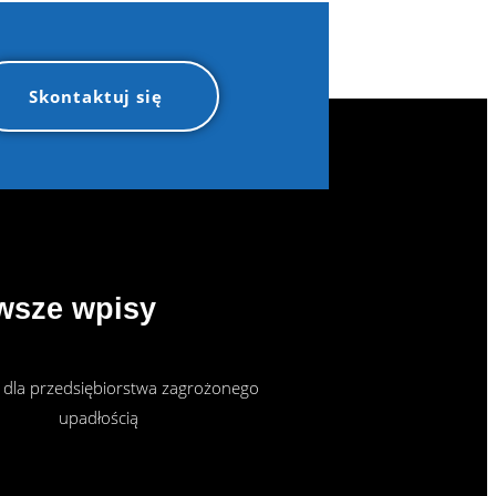
Skontaktuj się
wsze wpisy
 dla przedsiębiorstwa zagrożonego
upadłością