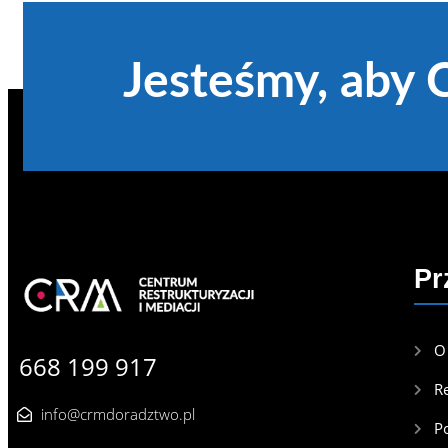
Jesteśmy, aby 
Pr
O
668 199 917
R
info@crmdoradztwo.pl
P