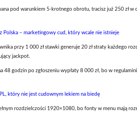
na pod warunkiem 5‑krotnego obrotu, tracisz już 250 zł w c
 Polska – marketingowy cud, który wcale nie istnieje
nika przy 1 000 zł stawki generuje 20 zł straty każdego rozd
ujący jackpot.
na 48 godzin po zgłoszeniu wypłaty 8 000 zł, bo w regulami
L, który nie jest cudownym lekiem na biedę
pełnym rozdzielczości 1920×1080, bo fonty w menu mają rozmia