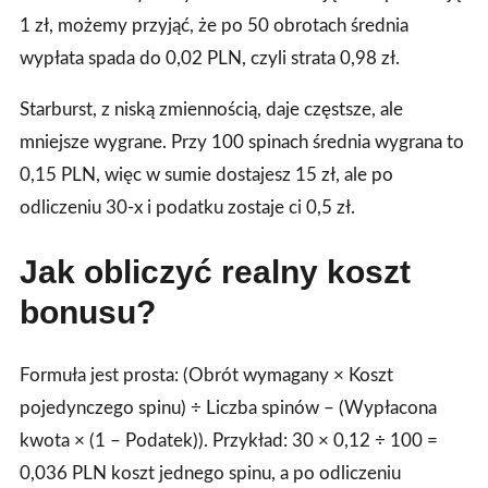
1 zł, możemy przyjąć, że po 50 obrotach średnia
wypłata spada do 0,02 PLN, czyli strata 0,98 zł.
Starburst, z niską zmiennością, daje częstsze, ale
mniejsze wygrane. Przy 100 spinach średnia wygrana to
0,15 PLN, więc w sumie dostajesz 15 zł, ale po
odliczeniu 30-x i podatku zostaje ci 0,5 zł.
Jak obliczyć realny koszt
bonusu?
Formuła jest prosta: (Obrót wymagany × Koszt
pojedynczego spinu) ÷ Liczba spinów – (Wypłacona
kwota × (1 – Podatek)). Przykład: 30 × 0,12 ÷ 100 =
0,036 PLN koszt jednego spinu, a po odliczeniu