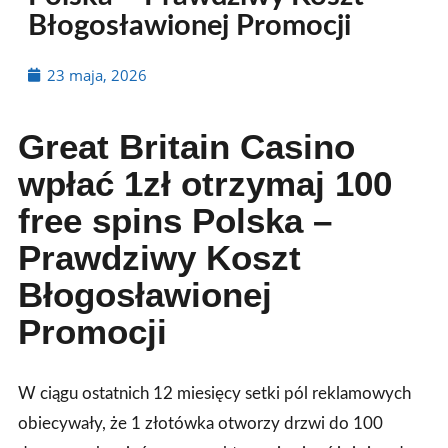
Błogosławionej Promocji
23 maja, 2026
Great Britain Casino
wpłać 1zł otrzymaj 100
free spins Polska –
Prawdziwy Koszt
Błogosławionej
Promocji
W ciągu ostatnich 12 miesięcy setki pól reklamowych
obiecywały, że 1 złotówka otworzy drzwi do 100