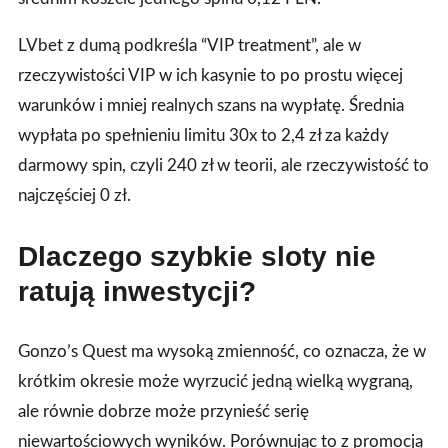
LVbet z dumą podkreśla “VIP treatment”, ale w
rzeczywistości VIP w ich kasynie to po prostu więcej
warunków i mniej realnych szans na wypłatę. Średnia
wypłata po spełnieniu limitu 30x to 2,4 zł za każdy
darmowy spin, czyli 240 zł w teorii, ale rzeczywistość to
najczęściej 0 zł.
Dlaczego szybkie sloty nie
ratują inwestycji?
Gonzo’s Quest ma wysoką zmienność, co oznacza, że w
krótkim okresie może wyrzucić jedną wielką wygraną,
ale równie dobrze może przynieść serię
niewartościowych wyników. Porównując to z promocją