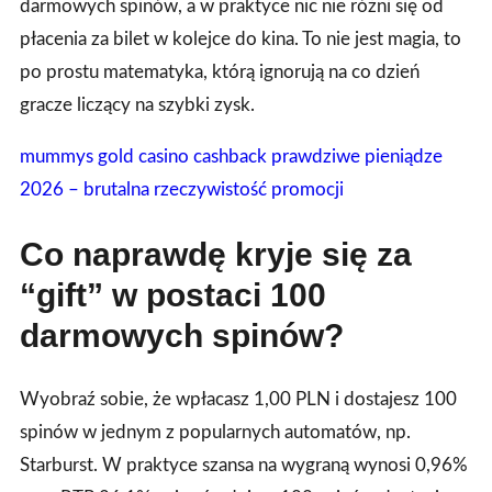
darmowych spinów, a w praktyce nic nie różni się od
płacenia za bilet w kolejce do kina. To nie jest magia, to
po prostu matematyka, którą ignorują na co dzień
gracze liczący na szybki zysk.
mummys gold casino cashback prawdziwe pieniądze
2026 – brutalna rzeczywistość promocji
Co naprawdę kryje się za
“gift” w postaci 100
darmowych spinów?
Wyobraź sobie, że wpłacasz 1,00 PLN i dostajesz 100
spinów w jednym z popularnych automatów, np.
Starburst. W praktyce szansa na wygraną wynosi 0,96%