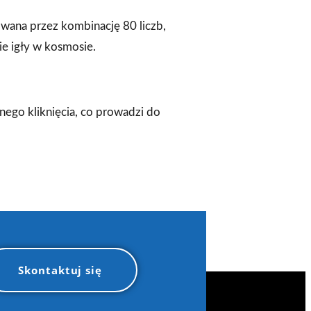
owana przez kombinację 80 liczb,
e igły w kosmosie.
jnego kliknięcia, co prowadzi do
Skontaktuj się