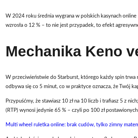
W 2024 roku średnia wygrana w polskich kasynach online 
wzrosła o 12 % – to nie jest przypadek, to efekt agresyw
Mechanika Keno v
W przeciwieństwie do Starburst, którego każdy spin trwa 
odbywa się co 5 minut, co w praktyce oznacza, że Twój kap
Przypuśćmy, że stawiasz 10 zł na 10 liczb i trafiasz 5 z ni
(RTP) wynosi jedynie 65 % – czyli po 100 zł postawionych 
Multi wheel ruletka online: brak cudów, tylko zimny mate