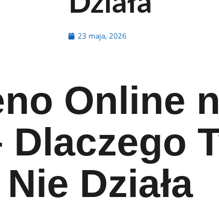
Działa
23 maja, 2026
no Online 
– Dlaczego 
 Nie Działa