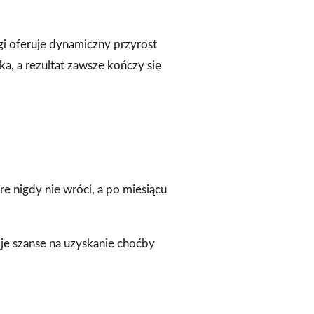
gi oferuje dynamiczny przyrost
, a rezultat zawsze kończy się
e nigdy nie wróci, a po miesiącu
oje szanse na uzyskanie choćby