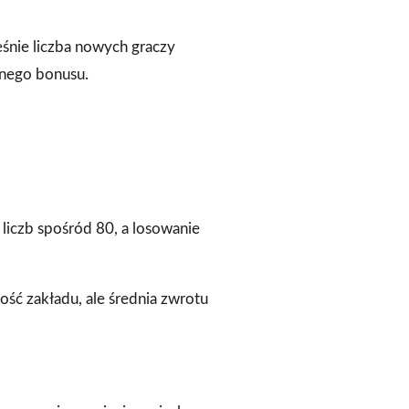
śnie liczba nowych graczy
jnego bonusu.
liczb spośród 80, a losowanie
ność zakładu, ale średnia zwrotu