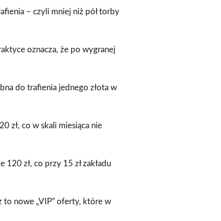
ienia – czyli mniej niż pół torby
raktyce oznacza, że po wygranej
bna do trafienia jednego złota w
0 zł, co w skali miesiąca nie
 120 zł, co przy 15 zł zakładu
 to nowe „VIP” oferty, które w