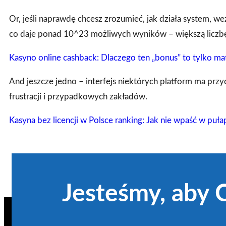
Or, jeśli naprawdę chcesz zrozumieć, jak działa system, 
co daje ponad 10^23 możliwych wyników – większą liczbę 
Kasyno online cashback: Dlaczego ten „bonus” to tylko m
And jeszcze jedno – interfejs niektórych platform ma przy
frustracji i przypadkowych zakładów.
Kasyna bez licencji w Polsce ranking: Jak nie wpaść w pu
Jesteśmy, aby 