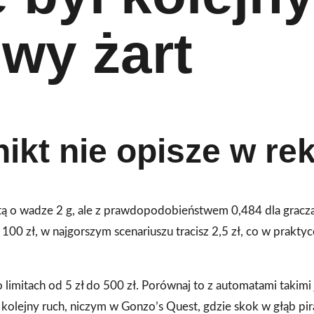
wy żart
nikt nie opisze w re
tą o wadze 2 g, ale z prawdopodobieństwem 0,484 dla gracza 
00 zł, w najgorszym scenariuszu tracisz 2,5 zł, co w praktyc
imitach od 5 zł do 500 zł. Porównaj to z automatami takimi j
kolejny ruch, niczym w Gonzo’s Quest, gdzie skok w głąb pir