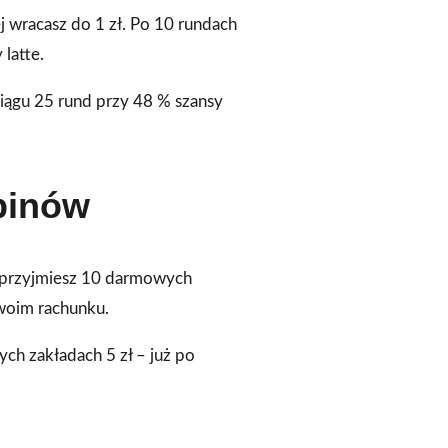
j wracasz do 1 zł. Po 10 rundach
latte.
 ciągu 25 rund przy 48 % szansy
pinów
c przyjmiesz 10 darmowych
 twoim rachunku.
ch zakładach 5 zł – już po