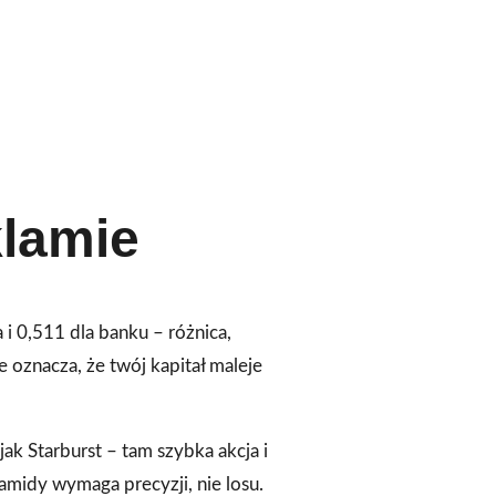
klamie
i 0,511 dla banku – różnica,
e oznacza, że twój kapitał maleje
ak Starburst – tam szybka akcja i
amidy wymaga precyzji, nie losu.