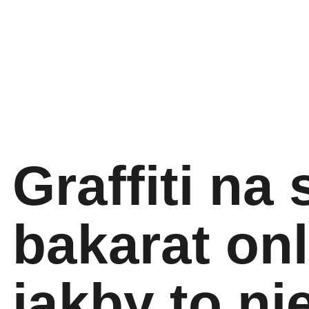
Graffiti na 
bakarat onl
jakby to ni