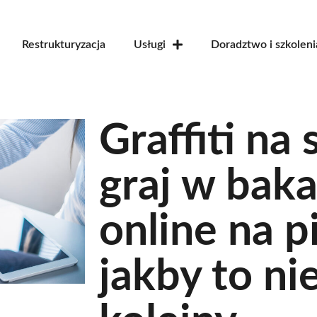
Restrukturyzacja
Usługi
Doradztwo i szkoleni
Graffiti na 
graj w baka
online na p
jakby to ni