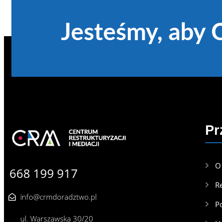
Jesteśmy, aby 
Pr
O
668 199 917
R
info@crmdoradztwo.pl
P
ul. Warszawska 30/20