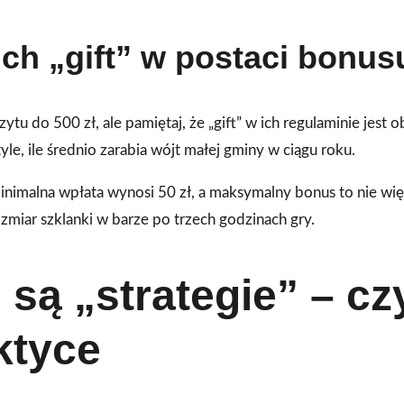
ich „gift” w postaci bonus
tu do 500 zł, ale pamiętaj, że „gift” w ich regulaminie jes
yle, ile średnio zarabia wójt małej gminy w ciągu roku.
imalna wpłata wynosi 50 zł, a maksymalny bonus to nie więc
ozmiar szklanki w barze po trzech godzinach gry.
 są „strategie” – czy
ktyce