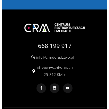
668 199 917
info@crmdoradztwo.pl
ul. Warszawska 30/20
25-312 Kielce