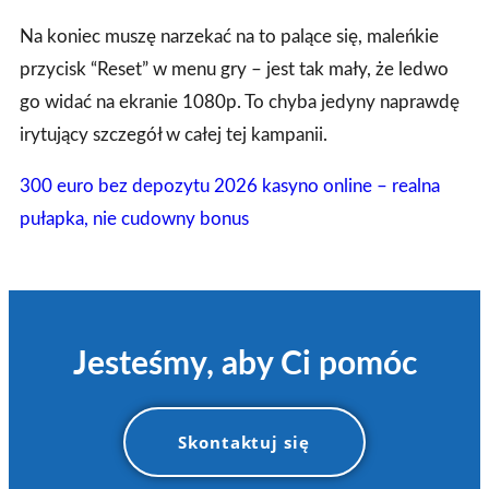
Na koniec muszę narzekać na to palące się, maleńkie
przycisk “Reset” w menu gry – jest tak mały, że ledwo
go widać na ekranie 1080p. To chyba jedyny naprawdę
irytujący szczegół w całej tej kampanii.
300 euro bez depozytu 2026 kasyno online – realna
pułapka, nie cudowny bonus
Jesteśmy, aby Ci pomóc
Skontaktuj się