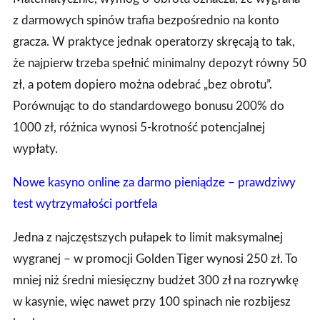
z darmowych spinów trafia bezpośrednio na konto
gracza. W praktyce jednak operatorzy skręcają to tak,
że najpierw trzeba spełnić minimalny depozyt równy 50
zł, a potem dopiero można odebrać „bez obrotu”.
Porównując to do standardowego bonusu 200% do
1000 zł, różnica wynosi 5‑krotność potencjalnej
wypłaty.
Nowe kasyno online za darmo pieniądze – prawdziwy
test wytrzymałości portfela
Jedna z najczęstszych pułapek to limit maksymalnej
wygranej – w promocji Golden Tiger wynosi 250 zł. To
mniej niż średni miesięczny budżet 300 zł na rozrywkę
w kasynie, więc nawet przy 100 spinach nie rozbijesz