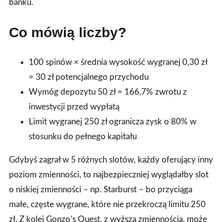
banku.
Co mówią liczby?
100 spinów × średnia wysokość wygranej 0,30 zł
= 30 zł potencjalnego przychodu
Wymóg depozytu 50 zł = 166,7% zwrotu z
inwestycji przed wypłatą
Limit wygranej 250 zł ogranicza zysk o 80% w
stosunku do pełnego kapitału
Gdybyś zagrał w 5 różnych slotów, każdy oferujący inny
poziom zmienności, to najbezpieczniej wyglądałby slot
o niskiej zmienności – np. Starburst – bo przyciąga
małe, częste wygrane, które nie przekroczą limitu 250
zł. Z kolei Gonzo’s Quest, z wyższą zmiennością, może