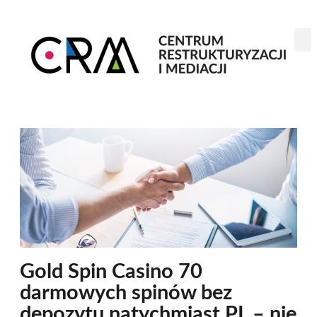
Gold Spin Casino 70
darmowych spinów bez
depozytu natychmiast PL – nie