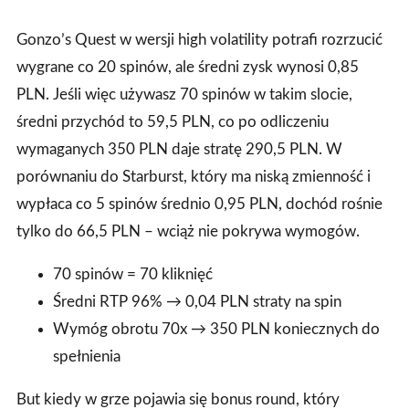
Gonzo’s Quest w wersji high volatility potrafi rozrzucić
wygrane co 20 spinów, ale średni zysk wynosi 0,85
PLN. Jeśli więc używasz 70 spinów w takim slocie,
średni przychód to 59,5 PLN, co po odliczeniu
wymaganych 350 PLN daje stratę 290,5 PLN. W
porównaniu do Starburst, który ma niską zmienność i
wypłaca co 5 spinów średnio 0,95 PLN, dochód rośnie
tylko do 66,5 PLN – wciąż nie pokrywa wymogów.
70 spinów = 70 kliknięć
Średni RTP 96% → 0,04 PLN straty na spin
Wymóg obrotu 70x → 350 PLN koniecznych do
spełnienia
But kiedy w grze pojawia się bonus round, który