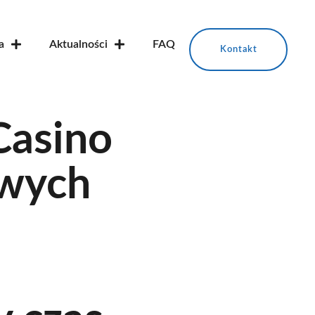
a
Aktualności
FAQ
Kontakt
Casino
wych