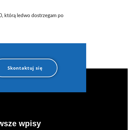
10, którą ledwo dostrzegam po
Skontaktuj się
wsze wpisy