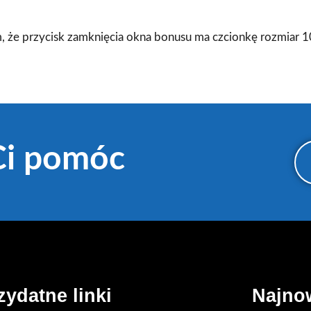
m, że przycisk zamknięcia okna bonusu ma czcionkę rozmiar 
Ci pomóc
zydatne linki
Najno