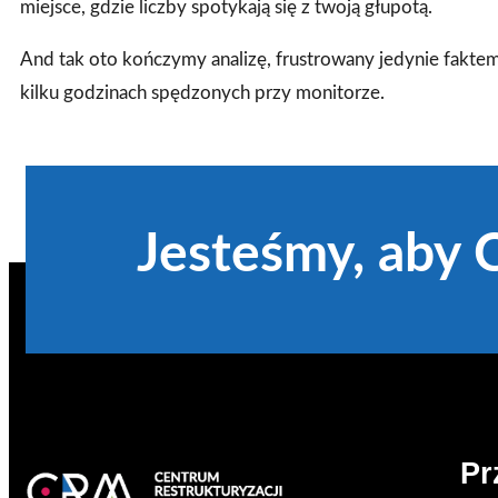
miejsce, gdzie liczby spotykają się z twoją głupotą.
And tak oto kończymy analizę, frustrowany jedynie fakte
kilku godzinach spędzonych przy monitorze.
Jesteśmy, aby 
Pr