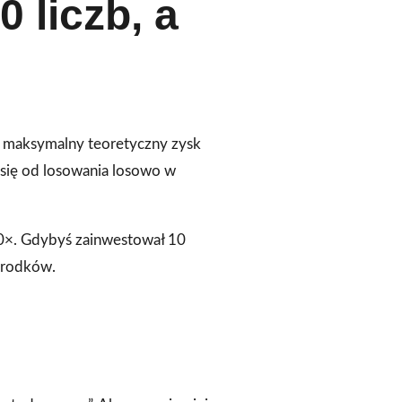
 liczb, a
, maksymalny teoretyczny zysk
i się od losowania losowo w
0×. Gdybyś zainwestował 10
środków.