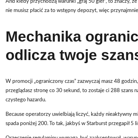
And kiedy przychodzą warunki „graj 50 gier”, to znaczy, ż
nie musisz płacić za to wstępny depozyt, więc przynajmnie
Mechanika ogranicz
odlicza twoje szan
W promocji „ograniczony czas” zazwyczaj masz 48 godzin, 
przeglądasz stronę co 30 sekund, to zostaje ci 288 szans na
czystego hazardu.
Because operatorzy uwielbiają liczyć, każdy nieaktywny min
spada poniżej 200. To tak, jakbyś w Starburst przegapił 5 l
Orzeczenie regulaminu wymaga, byś zaakceptował „warunek 