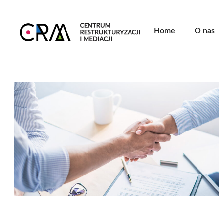
Home
O nas