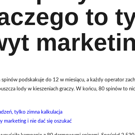
aczego to t
wyt market
spinów podskakuje do 12 w miesiącu, a każdy operator zach
zpuszcza lody w kieszeniach graczy. W końcu, 80 spinów to nic 
dzeń, tylko zimna kalkulacja
marketing i nie dać się oszukać