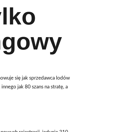
ylko
ingowy
owuje się jak sprzedawca lodów
innego jak 80 szans na stratę, a