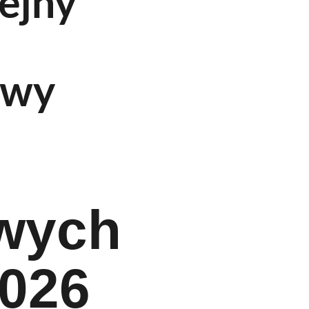
lejny
owy
owych
2026