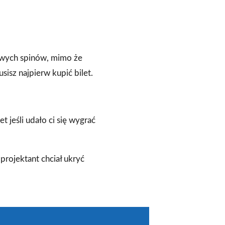
mowych spinów, mimo że
isz najpierw kupić bilet.
jeśli udało ci się wygrać
projektant chciał ukryć