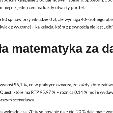
ypuściła kampanię z 80 darmowymi spinami. Spośród 2 530 n
mniej niż jeden cent na każdy otwarty portfel.
 80 spinów przy wkładzie 0 zł, ale wymaga 40‑krotnego obro
ek z wygranej – kalkulacja, która z pewnością nie jest „gif
ała matematyka za 
 wynosi 96,1 %, co w praktyce oznacza, że każdy złoty zain
s Quest, które ma RTP 95,97 % – różnica 0,14 % może wydawa
orszym scenariuszu.
 wykładniczą: 70 % spinów nie daje nic, 20 % daje małe wyg