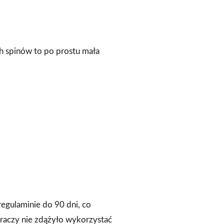
h spinów to po prostu mała
egulaminie do 90 dni, co
graczy nie zdążyło wykorzystać