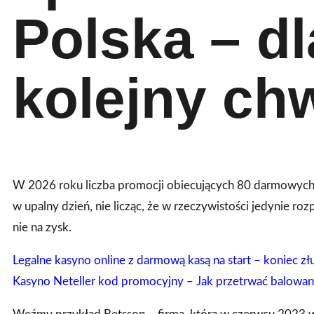
Polska – dl
kolejny ch
W 2026 roku liczba promocji obiecujących 80 darmowych 
w upalny dzień, nie licząc, że w rzeczywistości jedynie ro
nie na zysk.
Legalne kasyno online z darmową kasą na start – koniec złu
Kasyno Neteller kod promocyjny – Jak przetrwać balowany 