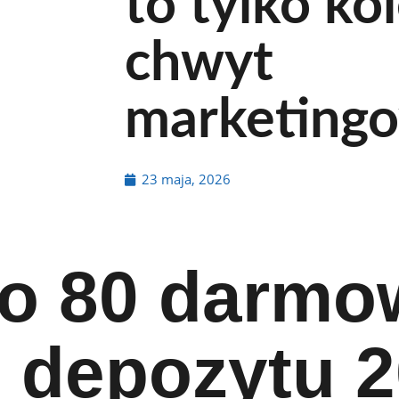
to tylko ko
chwyt
marketing
23 maja, 2026
no 80 darm
 depozytu 