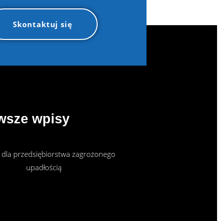
Skontaktuj się
wsze wpisy
 dla przedsiębiorstwa zagrożonego
upadłością