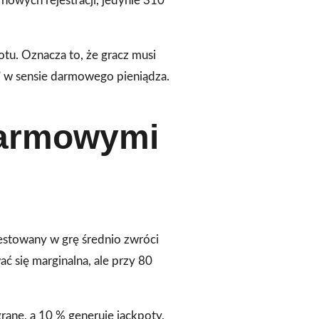
owych rejestracji, jedynie 310
tu. Oznacza to, że gracz musi
t” w sensie darmowego pieniądza.
darmowymi
westowany w grę średnio zwróci
ć się marginalna, ale przy 80
rane, a 10 % generuje jackpoty,