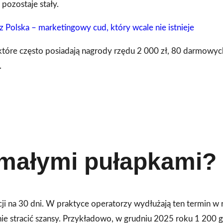
 pozostaje stały.
 Polska – marketingowy cud, który wcale nie istnieje
które często posiadają nagrody rzędu 2 000 zł, 80 darmowyc
.
i małymi pułapkami?
i na 30 dni. W praktyce operatorzy wydłużają ten termin w r
ie stracić szansy. Przykładowo, w grudniu 2025 roku 1 200 