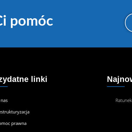
Ci pomóc
zydatne linki
Najno
 nas
Ratunek
estrukturyzacja
omoc prawna