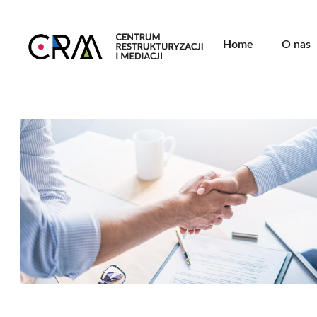
Home
O nas