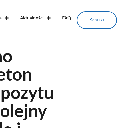
a
Aktualności
FAQ
Kontakt
no
eton
epozytu
olejny