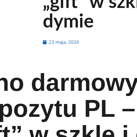
„gift” w szk
dymie
23 maja, 2026
no darmowy
epozytu PL –
ft” w szkle 