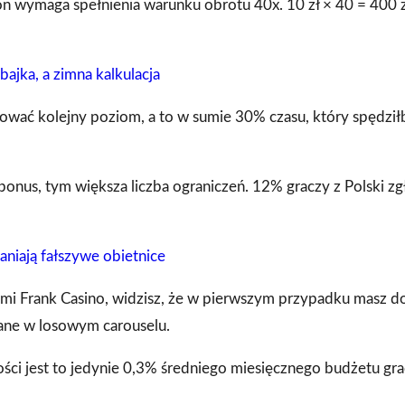
ton wymaga spełnienia warunku obrotu 40x. 10 zł × 40 = 400
ajka, a zimna kalkulacja
ać kolejny poziom, a to w sumie 30% czasu, który spędził
onus, tym większa liczba ograniczeń. 12% graczy z Polski zgł
aniają fałszywe obietnice
mi Frank Casino, widzisz, że w pierwszym przypadku masz d
lane w losowym carouselu.
tości jest to jedynie 0,3% średniego miesięcznego budżetu gr