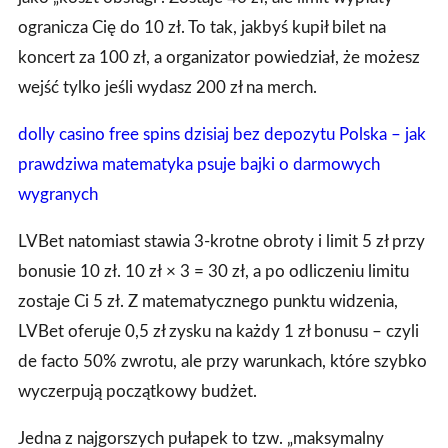
ogranicza Cię do 10 zł. To tak, jakbyś kupił bilet na
koncert za 100 zł, a organizator powiedział, że możesz
wejść tylko jeśli wydasz 200 zł na merch.
dolly casino free spins dzisiaj bez depozytu Polska – jak
prawdziwa matematyka psuje bajki o darmowych
wygranych
LVBet natomiast stawia 3‑krotne obroty i limit 5 zł przy
bonusie 10 zł. 10 zł × 3 = 30 zł, a po odliczeniu limitu
zostaje Ci 5 zł. Z matematycznego punktu widzenia,
LVBet oferuje 0,5 zł zysku na każdy 1 zł bonusu – czyli
de facto 50% zwrotu, ale przy warunkach, które szybko
wyczerpują początkowy budżet.
Jedna z najgorszych pułapek to tzw. „maksymalny