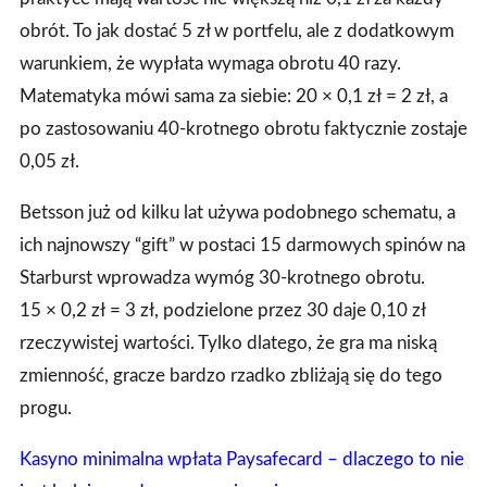
obrót. To jak dostać 5 zł w portfelu, ale z dodatkowym
warunkiem, że wypłata wymaga obrotu 40 razy.
Matematyka mówi sama za siebie: 20 × 0,1 zł = 2 zł, a
po zastosowaniu 40‑krotnego obrotu faktycznie zostaje
0,05 zł.
Betsson już od kilku lat używa podobnego schematu, a
ich najnowszy “gift” w postaci 15 darmowych spinów na
Starburst wprowadza wymóg 30‑krotnego obrotu.
15 × 0,2 zł = 3 zł, podzielone przez 30 daje 0,10 zł
rzeczywistej wartości. Tylko dlatego, że gra ma niską
zmienność, gracze bardzo rzadko zbliżają się do tego
progu.
Kasyno minimalna wpłata Paysafecard – dlaczego to nie