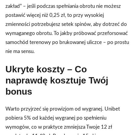
zakład” – jeśli podczas spełniania obrotu nie możesz
postawić więcej niż 0,25 zł, to przy wysokiej
zmienności potrzebujesz setek spinów, aby dotrzeć do
wymaganego obrotu. To jakby próbować przeforsować
samochód terenowy po brukowanej uliczce – po prostu
nie ma sensu.
Ukryte koszty – Co
naprawdę kosztuje Twój
bonus
Warto przyjrzeć się prowizjom od wygranej. Unibet
pobiera 5% od każdej wygranej po spełnieniu
wymogów, co w praktyce zmniejsza Twoje 12 zł