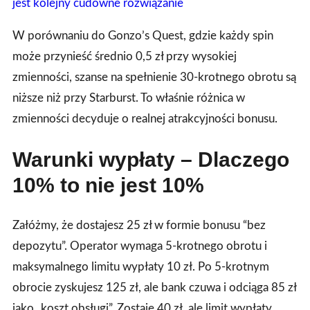
jest kolejny cudowne rozwiązanie
W porównaniu do Gonzo’s Quest, gdzie każdy spin
może przynieść średnio 0,5 zł przy wysokiej
zmienności, szanse na spełnienie 30‑krotnego obrotu są
niższe niż przy Starburst. To właśnie różnica w
zmienności decyduje o realnej atrakcyjności bonusu.
Warunki wypłaty – Dlaczego
10% to nie jest 10%
Załóżmy, że dostajesz 25 zł w formie bonusu “bez
depozytu”. Operator wymaga 5‑krotnego obrotu i
maksymalnego limitu wypłaty 10 zł. Po 5‑krotnym
obrocie zyskujesz 125 zł, ale bank czuwa i odciąga 85 zł
jako „koszt obsługi”. Zostaje 40 zł, ale limit wypłaty