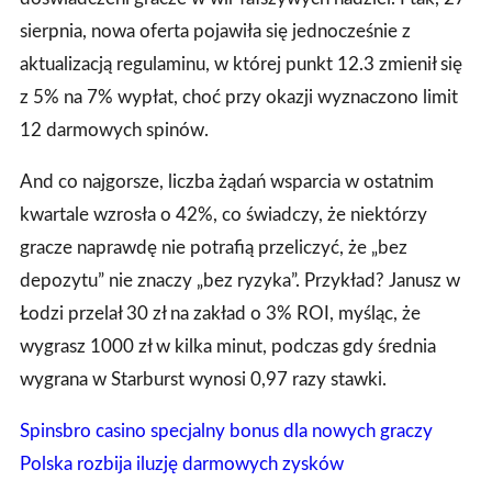
sierpnia, nowa oferta pojawiła się jednocześnie z
aktualizacją regulaminu, w której punkt 12.3 zmienił się
z 5% na 7% wypłat, choć przy okazji wyznaczono limit
12 darmowych spinów.
And co najgorsze, liczba żądań wsparcia w ostatnim
kwartale wzrosła o 42%, co świadczy, że niektórzy
gracze naprawdę nie potrafią przeliczyć, że „bez
depozytu” nie znaczy „bez ryzyka”. Przykład? Janusz w
Łodzi przelał 30 zł na zakład o 3% ROI, myśląc, że
wygrasz 1000 zł w kilka minut, podczas gdy średnia
wygrana w Starburst wynosi 0,97 razy stawki.
Spinsbro casino specjalny bonus dla nowych graczy
Polska rozbija iluzję darmowych zysków