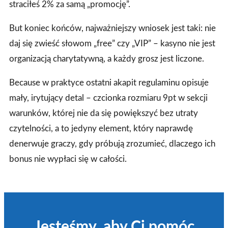
straciłeś 2% za samą „promocję”.
But koniec końców, najważniejszy wniosek jest taki: nie
daj się zwieść słowom „free” czy „VIP” – kasyno nie jest
organizacją charytatywną, a każdy grosz jest liczone.
Because w praktyce ostatni akapit regulaminu opisuje
mały, irytujący detal – czcionka rozmiaru 9pt w sekcji
warunków, której nie da się powiększyć bez utraty
czytelności, a to jedyny element, który naprawdę
denerwuje graczy, gdy próbują zrozumieć, dlaczego ich
bonus nie wypłaci się w całości.
Jesteśmy, aby Ci pomóc