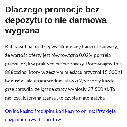
Dlaczego promocje bez
depozytu to nie darmowa
wygrana
But nawet najbardziej wyrafinowany bankrut zauważy,
że wartość oferty jest równoważna 0,02% portfela
gracza, czyli w praktyce nic nie znaczy. Porównajmy to z
888casino, który w zeszłym miesiącu przyznał 15 000 zł
bonusów, ale utrata średniej stawki 2,5 zł przy każdej
grze sprawiła, że łączne straty wyniosły 37 500 zł. To
nie jest „loteryjna szansa”, to czysta matematyka.
Online kasino free spins kod kasyno online: Przeklęta
iluzja darmowych obrotów