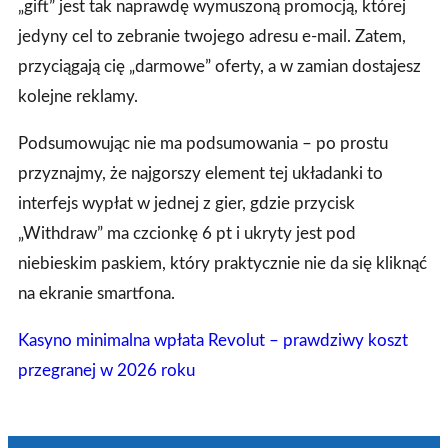
„gift” jest tak naprawdę wymuszoną promocją, której
jedyny cel to zebranie twojego adresu e‑mail. Zatem,
przyciągają cię „darmowe” oferty, a w zamian dostajesz
kolejne reklamy.
Podsumowując nie ma podsumowania – po prostu
przyznajmy, że najgorszy element tej układanki to
interfejs wypłat w jednej z gier, gdzie przycisk
„Withdraw” ma czcionkę 6 pt i ukryty jest pod
niebieskim paskiem, który praktycznie nie da się kliknąć
na ekranie smartfona.
Kasyno minimalna wpłata Revolut – prawdziwy koszt
przegranej w 2026 roku