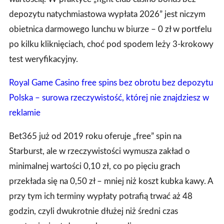
depozytu natychmiastowa wypłata 2026” jest niczym
obietnica darmowego lunchu w biurze – 0 zł w portfelu
po kilku kliknięciach, choć pod spodem leży 3‑krokowy
test weryfikacyjny.
Royal Game Casino free spins bez obrotu bez depozytu
Polska – surowa rzeczywistość, której nie znajdziesz w
reklamie
Bet365 już od 2019 roku oferuje „free” spin na
Starburst, ale w rzeczywistości wymusza zakład o
minimalnej wartości 0,10 zł, co po pięciu grach
przekłada się na 0,50 zł – mniej niż koszt kubka kawy. A
przy tym ich terminy wypłaty potrafią trwać aż 48
godzin, czyli dwukrotnie dłużej niż średni czas