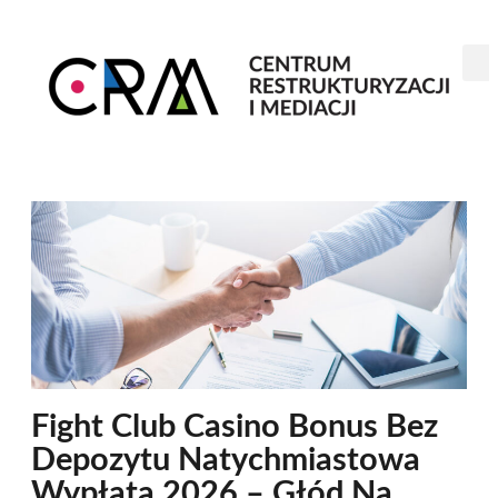
Fight Club Casino Bonus Bez
Depozytu Natychmiastowa
Wypłata 2026 – Głód Na