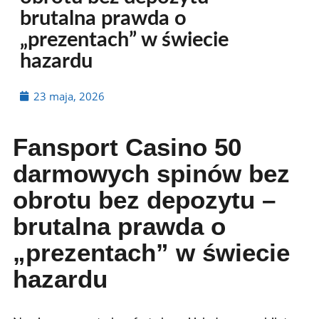
brutalna prawda o
„prezentach” w świecie
hazardu
23 maja, 2026
Fansport Casino 50
darmowych spinów bez
obrotu bez depozytu –
brutalna prawda o
„prezentach” w świecie
hazardu