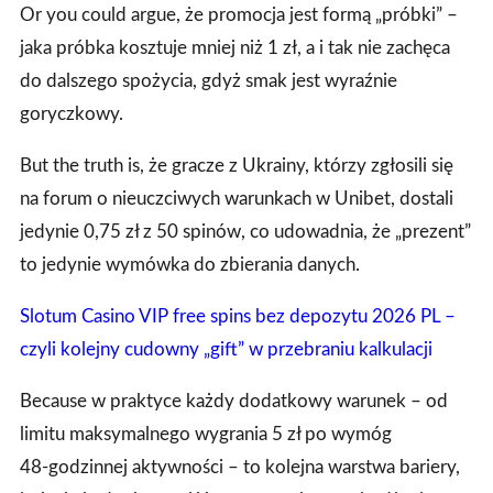
Or you could argue, że promocja jest formą „próbki” –
jaka próbka kosztuje mniej niż 1 zł, a i tak nie zachęca
do dalszego spożycia, gdyż smak jest wyraźnie
goryczkowy.
But the truth is, że gracze z Ukrainy, którzy zgłosili się
na forum o nieuczciwych warunkach w Unibet, dostali
jedynie 0,75 zł z 50 spinów, co udowadnia, że „prezent”
to jedynie wymówka do zbierania danych.
Slotum Casino VIP free spins bez depozytu 2026 PL –
czyli kolejny cudowny „gift” w przebraniu kalkulacji
Because w praktyce każdy dodatkowy warunek – od
limitu maksymalnego wygrania 5 zł po wymóg
48‑godzinnej aktywności – to kolejna warstwa bariery,