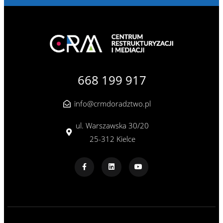
668 199 917
info@crmdoradztwo.pl
ul. Warszawska 30/20
25-312 Kielce