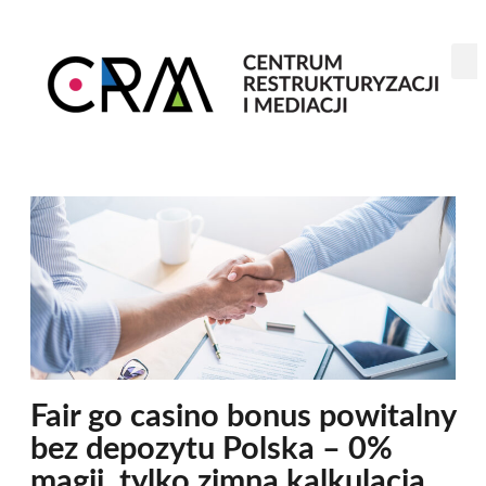
Fair go casino bonus powitalny
bez depozytu Polska – 0%
magii, tylko zimna kalkulacja