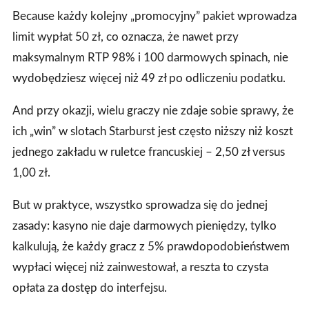
Because każdy kolejny „promocyjny” pakiet wprowadza
limit wypłat 50 zł, co oznacza, że nawet przy
maksymalnym RTP 98% i 100 darmowych spinach, nie
wydobędziesz więcej niż 49 zł po odliczeniu podatku.
And przy okazji, wielu graczy nie zdaje sobie sprawy, że
ich „win” w slotach Starburst jest często niższy niż koszt
jednego zakładu w ruletce francuskiej – 2,50 zł versus
1,00 zł.
But w praktyce, wszystko sprowadza się do jednej
zasady: kasyno nie daje darmowych pieniędzy, tylko
kalkulują, że każdy gracz z 5% prawdopodobieństwem
wypłaci więcej niż zainwestował, a reszta to czysta
opłata za dostęp do interfejsu.