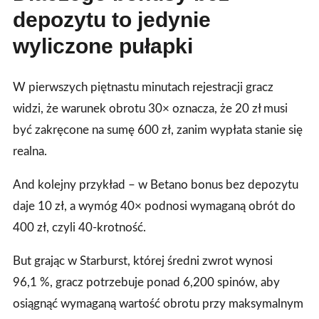
depozytu to jedynie
wyliczone pułapki
W pierwszych piętnastu minutach rejestracji gracz
widzi, że warunek obrotu 30× oznacza, że 20 zł musi
być zakręcone na sumę 600 zł, zanim wypłata stanie się
realna.
And kolejny przykład – w Betano bonus bez depozytu
daje 10 zł, a wymóg 40× podnosi wymaganą obrót do
400 zł, czyli 40‑krotność.
But grając w Starburst, której średni zwrot wynosi
96,1 %, gracz potrzebuje ponad 6,200 spinów, aby
osiągnąć wymaganą wartość obrotu przy maksymalnym