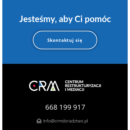
Jesteśmy, aby Ci pomóc
Skontaktuj się
668 199 917
info@crmdoradztwo.pl