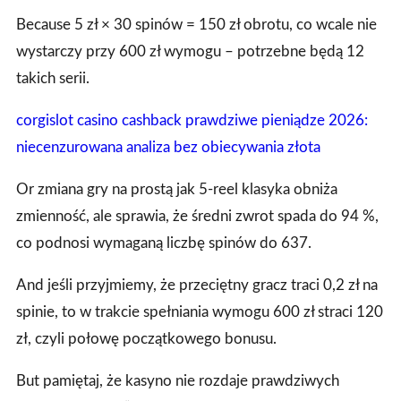
Because 5 zł × 30 spinów = 150 zł obrotu, co wcale nie
wystarczy przy 600 zł wymogu – potrzebne będą 12
takich serii.
corgislot casino cashback prawdziwe pieniądze 2026:
niecenzurowana analiza bez obiecywania złota
Or zmiana gry na prostą jak 5‑reel klasyka obniża
zmienność, ale sprawia, że średni zwrot spada do 94 %,
co podnosi wymaganą liczbę spinów do 637.
And jeśli przyjmiemy, że przeciętny gracz traci 0,2 zł na
spinie, to w trakcie spełniania wymogu 600 zł straci 120
zł, czyli połowę początkowego bonusu.
But pamiętaj, że kasyno nie rozdaje prawdziwych