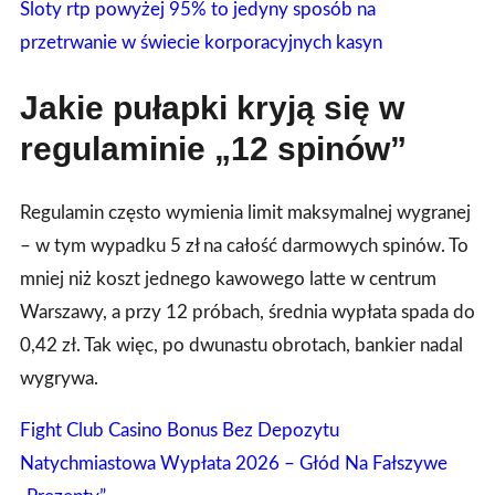
Sloty rtp powyżej 95% to jedyny sposób na
przetrwanie w świecie korporacyjnych kasyn
Jakie pułapki kryją się w
regulaminie „12 spinów”
Regulamin często wymienia limit maksymalnej wygranej
– w tym wypadku 5 zł na całość darmowych spinów. To
mniej niż koszt jednego kawowego latte w centrum
Warszawy, a przy 12 próbach, średnia wypłata spada do
0,42 zł. Tak więc, po dwunastu obrotach, bankier nadal
wygrywa.
Fight Club Casino Bonus Bez Depozytu
Natychmiastowa Wypłata 2026 – Głód Na Fałszywe