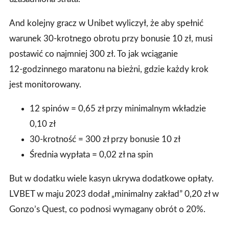
And kolejny gracz w Unibet wyliczył, że aby spełnić
warunek 30‑krotnego obrotu przy bonusie 10 zł, musi
postawić co najmniej 300 zł. To jak wciąganie
12‑godzinnego maratonu na bieżni, gdzie każdy krok
jest monitorowany.
12 spinów = 0,65 zł przy minimalnym wkładzie
0,10 zł
30‑krotność = 300 zł przy bonusie 10 zł
Średnia wypłata = 0,02 zł na spin
But w dodatku wiele kasyn ukrywa dodatkowe opłaty.
LVBET w maju 2023 dodał „minimalny zakład” 0,20 zł w
Gonzo’s Quest, co podnosi wymagany obrót o 20%.