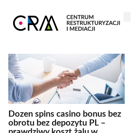
Dozen spins casino bonus bez
obrotu bez depozytu PL –
prawdziwy koszt żalu w