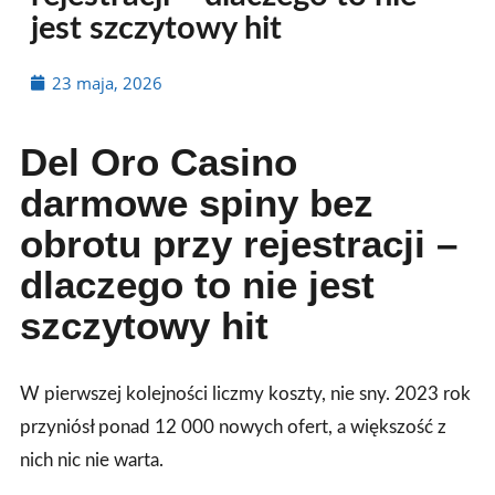
jest szczytowy hit
23 maja, 2026
Del Oro Casino
darmowe spiny bez
obrotu przy rejestracji –
dlaczego to nie jest
szczytowy hit
W pierwszej kolejności liczmy koszty, nie sny. 2023 rok
przyniósł ponad 12 000 nowych ofert, a większość z
nich nic nie warta.