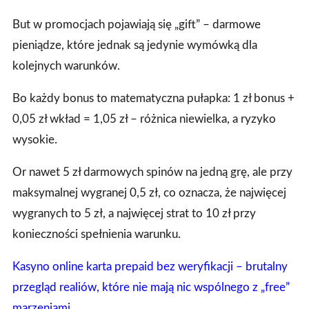
But w promocjach pojawiają się „gift” – darmowe
pieniądze, które jednak są jedynie wymówką dla
kolejnych warunków.
Bo każdy bonus to matematyczna pułapka: 1 zł bonus +
0,05 zł wkład = 1,05 zł – różnica niewielka, a ryzyko
wysokie.
Or nawet 5 zł darmowych spinów na jedną grę, ale przy
maksymalnej wygranej 0,5 zł, co oznacza, że najwięcej
wygranych to 5 zł, a najwięcej strat to 10 zł przy
konieczności spełnienia warunku.
Kasyno online karta prepaid bez weryfikacji – brutalny
przegląd realiów, które nie mają nic wspólnego z „free”
marzeniami