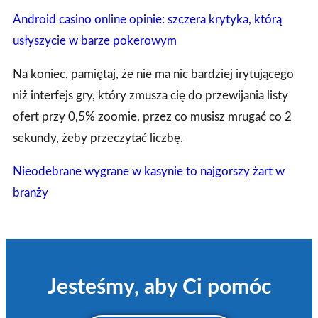
Android casino online opinie: szczera krytyka, którą
usłyszycie w barze pokerowym
Na koniec, pamiętaj, że nie ma nic bardziej irytującego
niż interfejs gry, który zmusza cię do przewijania listy
ofert przy 0,5% zoomie, przez co musisz mrugać co 2
sekundy, żeby przeczytać liczbę.
Nieodebrane wygrane w kasynie to najgorszy żart w
branży
Jesteśmy, aby Ci pomóc