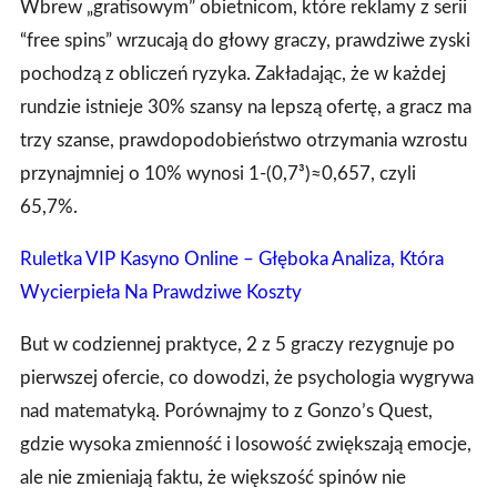
Wbrew „gratisowym” obietnicom, które reklamy z serii
“free spins” wrzucają do głowy graczy, prawdziwe zyski
pochodzą z obliczeń ryzyka. Zakładając, że w każdej
rundzie istnieje 30% szansy na lepszą ofertę, a gracz ma
trzy szanse, prawdopodobieństwo otrzymania wzrostu
przynajmniej o 10% wynosi 1‑(0,7³)≈0,657, czyli
65,7%.
Ruletka VIP Kasyno Online – Głęboka Analiza, Która
Wycierpieła Na Prawdziwe Koszty
But w codziennej praktyce, 2 z 5 graczy rezygnuje po
pierwszej ofercie, co dowodzi, że psychologia wygrywa
nad matematyką. Porównajmy to z Gonzo’s Quest,
gdzie wysoka zmienność i losowość zwiększają emocje,
ale nie zmieniają faktu, że większość spinów nie