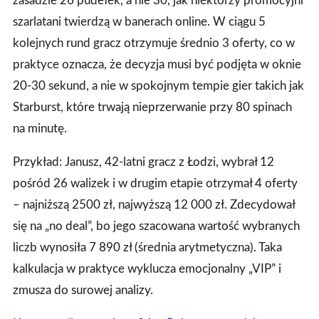
zasadzie 26 pudełek, a nie 30, jak niektórzy promocyjni
szarlatani twierdzą w banerach online. W ciągu 5
kolejnych rund gracz otrzymuje średnio 3 oferty, co w
praktyce oznacza, że decyzja musi być podjęta w oknie
20‑30 sekund, a nie w spokojnym tempie gier takich jak
Starburst, które trwają nieprzerwanie przy 80 spinach
na minutę.
Przykład: Janusz, 42‑latni gracz z Łodzi, wybrał 12
pośród 26 walizek i w drugim etapie otrzymał 4 oferty
– najniższą 2500 zł, najwyższą 12 000 zł. Zdecydował
się na „no deal”, bo jego szacowana wartość wybranych
liczb wynosiła 7 890 zł (średnia arytmetyczna). Taka
kalkulacja w praktyce wyklucza emocjonalny „VIP” i
zmusza do surowej analizy.