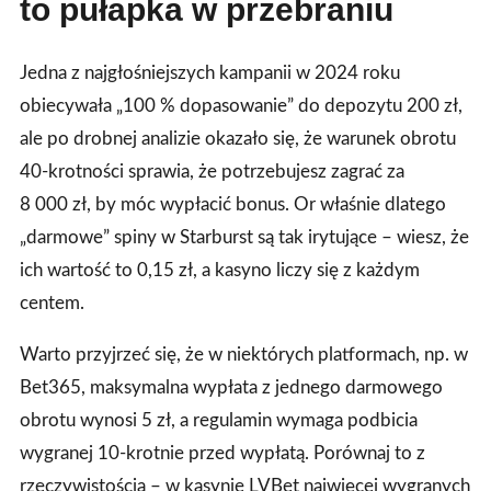
to pułapka w przebraniu
Jedna z najgłośniejszych kampanii w 2024 roku
obiecywała „100 % dopasowanie” do depozytu 200 zł,
ale po drobnej analizie okazało się, że warunek obrotu
40‑krotności sprawia, że potrzebujesz zagrać za
8 000 zł, by móc wypłacić bonus. Or właśnie dlatego
„darmowe” spiny w Starburst są tak irytujące – wiesz, że
ich wartość to 0,15 zł, a kasyno liczy się z każdym
centem.
Warto przyjrzeć się, że w niektórych platformach, np. w
Bet365, maksymalna wypłata z jednego darmowego
obrotu wynosi 5 zł, a regulamin wymaga podbicia
wygranej 10‑krotnie przed wypłatą. Porównaj to z
rzeczywistością – w kasynie LVBet najwięcej wygranych