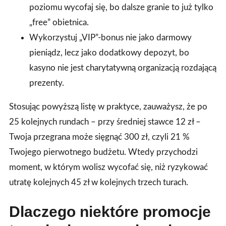
poziomu wycofaj się, bo dalsze granie to już tylko
„free” obietnica.
Wykorzystuj „VIP”‑bonus nie jako darmowy
pieniądz, lecz jako dodatkowy depozyt, bo
kasyno nie jest charytatywną organizacją rozdającą
prezenty.
Stosując powyższą listę w praktyce, zauważysz, że po
25 kolejnych rundach – przy średniej stawce 12 zł –
Twoja przegrana może sięgnąć 300 zł, czyli 21 %
Twojego pierwotnego budżetu. Wtedy przychodzi
moment, w którym wolisz wycofać się, niż ryzykować
utratę kolejnych 45 zł w kolejnych trzech turach.
Dlaczego niektóre promocje