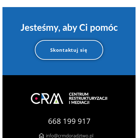
Jesteśmy, aby Ci pomóc
Skontaktuj się
668 199 917
info@crmdoradztwo.pl