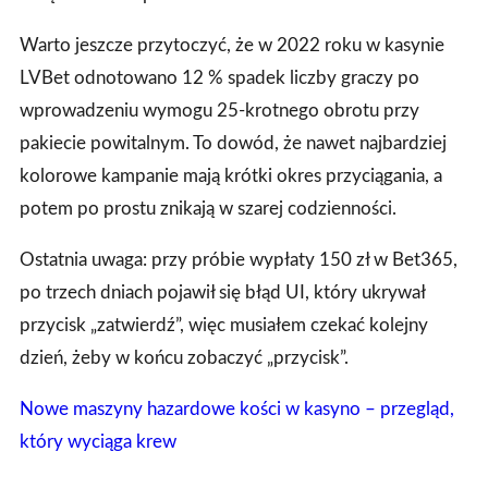
Warto jeszcze przytoczyć, że w 2022 roku w kasynie
LVBet odnotowano 12 % spadek liczby graczy po
wprowadzeniu wymogu 25‑krotnego obrotu przy
pakiecie powitalnym. To dowód, że nawet najbardziej
kolorowe kampanie mają krótki okres przyciągania, a
potem po prostu znikają w szarej codzienności.
Ostatnia uwaga: przy próbie wypłaty 150 zł w Bet365,
po trzech dniach pojawił się błąd UI, który ukrywał
przycisk „zatwierdź”, więc musiałem czekać kolejny
dzień, żeby w końcu zobaczyć „przycisk”.
Nowe maszyny hazardowe kości w kasyno – przegląd,
który wyciąga krew