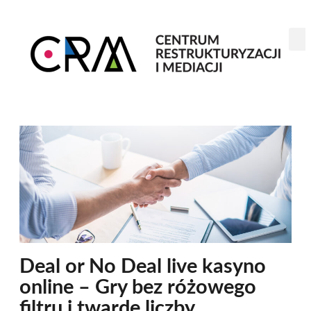
Deal or No Deal live kasyno
online – Gry bez różowego
filtru i twarde liczby