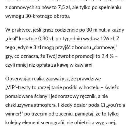
z darmowych spinów to 7,5 zł, ale tylko po spełnieniu
wymogu 30‑krotnego obrotu.
W praktyce, jeśli grasz codziennie po 30 minut, a każdy
„deal” kosztuje 0,30 zł, po tygodniu wydasz 126 zł. Z
tego jedynie 3 zł mogą przyjść z bonusu „darmowej”
gry, co oznacza, że Twój zwrot z promocji to 2,4 % –
czyli mniej niż opłata za kawę w kawiarni.
Obserwując realia, zauważysz, że prawdziwe
„VIP”‑treaty to raczej tanie posiłki w hostelu – świeżo
pomalowane ściany i jednorazowy ręcznik, a nie
ekskluzywna atmosfera. I kiedy dealer poda Ci „you’re a
winner!” po trzecim odrzuceniu, pamiętaj, że to tylko
kolejny element scenografii, nie obietnica wygranej.