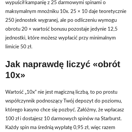
wypuścił kampanię z 25 darmowymi spinami o
maksymalnym mnożniku 10x. 25 × 10 daje teoretycznie
250 jednostek wygranej, ale po odliczeniu wymogu
obrotu 20 × wartość bonusu pozostaje jedynie 12,5
jednostki, które możesz wypłacić przy minimalnym
limicie 50 zł.
Jak naprawdę liczyć «obrót
10x»
Wartość „10x” nie jest magiczną liczbą, to po prostu
współczynnik podnoszący Twój depozyt do poziomu,
którego kasyno chce się pozbyć. Załóżmy, że wpłacasz
100 zł i dostajesz 10 darmowych spinów na Starburst.
Każdy spin ma średnią wypłatę 0,95 zł, więc razem