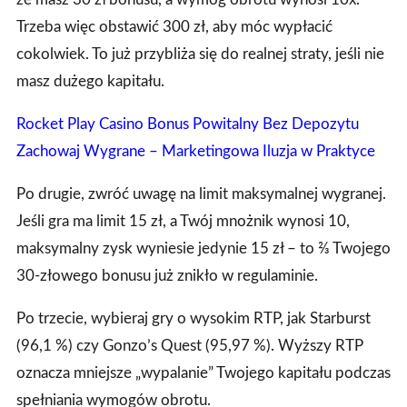
Trzeba więc obstawić 300 zł, aby móc wypłacić
cokolwiek. To już przybliża się do realnej straty, jeśli nie
masz dużego kapitału.
Rocket Play Casino Bonus Powitalny Bez Depozytu
Zachowaj Wygrane – Marketingowa Iluzja w Praktyce
Po drugie, zwróć uwagę na limit maksymalnej wygranej.
Jeśli gra ma limit 15 zł, a Twój mnożnik wynosi 10,
maksymalny zysk wyniesie jedynie 15 zł – to ⅔ Twojego
30‑złowego bonusu już znikło w regulaminie.
Po trzecie, wybieraj gry o wysokim RTP, jak Starburst
(96,1 %) czy Gonzo’s Quest (95,97 %). Wyższy RTP
oznacza mniejsze „wypalanie” Twojego kapitału podczas
spełniania wymogów obrotu.