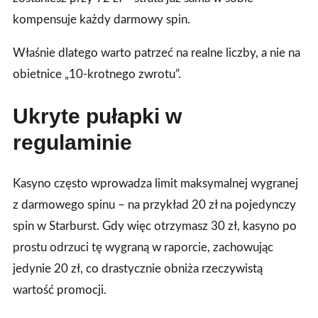
kompensuje każdy darmowy spin.
Właśnie dlatego warto patrzeć na realne liczby, a nie na
obietnice „10‑krotnego zwrotu”.
Ukryte pułapki w
regulaminie
Kasyno często wprowadza limit maksymalnej wygranej
z darmowego spinu – na przykład 20 zł na pojedynczy
spin w Starburst. Gdy więc otrzymasz 30 zł, kasyno po
prostu odrzuci tę wygraną w raporcie, zachowując
jedynie 20 zł, co drastycznie obniża rzeczywistą
wartość promocji.