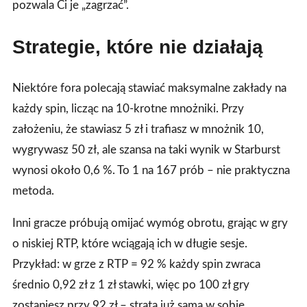
pozwala Ci je „zagrzać”.
Strategie, które nie działają
Niektóre fora polecają stawiać maksymalne zakłady na
każdy spin, licząc na 10‑krotne mnożniki. Przy
założeniu, że stawiasz 5 zł i trafiasz w mnożnik 10,
wygrywasz 50 zł, ale szansa na taki wynik w Starburst
wynosi około 0,6 %. To 1 na 167 prób – nie praktyczna
metoda.
Inni gracze próbują omijać wymóg obrotu, grając w gry
o niskiej RTP, które wciągają ich w długie sesje.
Przykład: w grze z RTP = 92 % każdy spin zwraca
średnio 0,92 zł z 1 zł stawki, więc po 100 zł gry
zostaniesz przy 92 zł – strata już sama w sobie