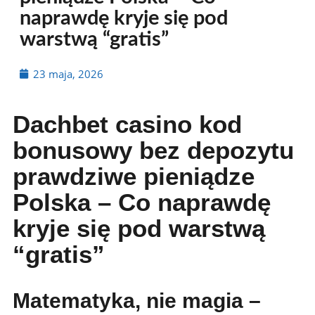
naprawdę kryje się pod
warstwą “gratis”
23 maja, 2026
Dachbet casino kod
bonusowy bez depozytu
prawdziwe pieniądze
Polska – Co naprawdę
kryje się pod warstwą
“gratis”
Matematyka, nie magia –