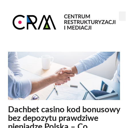
Dachbet casino kod bonusowy
bez depozytu prawdziwe
pieniądze Polska – Co