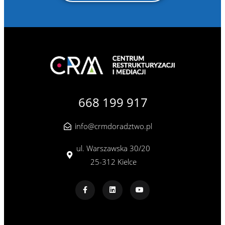
668 199 917
info@crmdoradztwo.pl
ul. Warszawska 30/20
25-312 Kielce