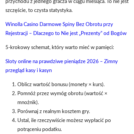
przychodu z jednego gracza w ciągu miesiąca. To nie jest
szczęście, to czysta statystyka.
Winolla Casino Darmowe Spiny Bez Obrotu przy
Rejestracji – Dlaczego to Nie jest „Prezenty” od Bogów
5‑krokowy schemat, który warto mieć w pamięci:
Sloty online na prawdziwe pieniądze 2026 – Zimny
przegląd kasy i kasyn
Oblicz wartość bonusu (monety × kurs).
Pomnóż przez wymóg obrotu (wartość ×
mnożnik).
Porównaj z realnym kosztem gry.
Ustal, ile rzeczywiście możesz wypłacić po
potrąceniu podatku.