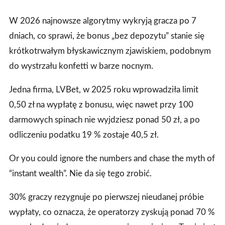
W 2026 najnowsze algorytmy wykryją gracza po 7
dniach, co sprawi, że bonus „bez depozytu” stanie się
krótkotrwałym błyskawicznym zjawiskiem, podobnym
do wystrzału konfetti w barze nocnym.
Jedna firma, LVBet, w 2025 roku wprowadziła limit
0,50 zł na wypłatę z bonusu, więc nawet przy 100
darmowych spinach nie wyjdziesz ponad 50 zł, a po
odliczeniu podatku 19 % zostaje 40,5 zł.
Or you could ignore the numbers and chase the myth of
“instant wealth”. Nie da się tego zrobić.
30% graczy rezygnuje po pierwszej nieudanej próbie
wypłaty, co oznacza, że operatorzy zyskują ponad 70 %