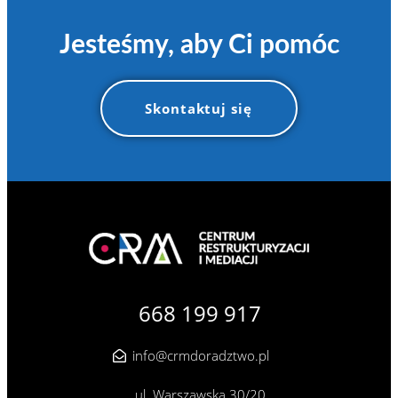
Jesteśmy, aby Ci pomóc
Skontaktuj się
668 199 917
info@crmdoradztwo.pl
ul. Warszawska 30/20