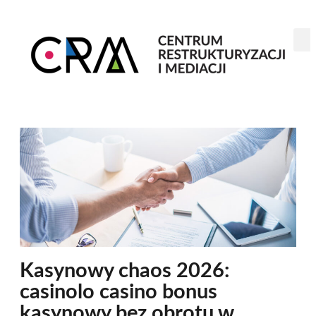
Kasynowy chaos 2026:
casinolo casino bonus
kasynowy bez obrotu w