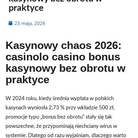
praktyce
23 maja, 2026
Kasynowy chaos 2026:
casinolo casino bonus
kasynowy bez obrotu w
praktyce
W 2024 roku, kiedy średnia wypłata w polskich
kasynach wyniosła 2,73 % przy wkładzie 500 zł,
promocje typu „bonus bez obrotu” stały się tak
powszechne, że przypominają niechciany wirus w
systemie. Dlatego od razu wyjaśniam, dlaczego warto