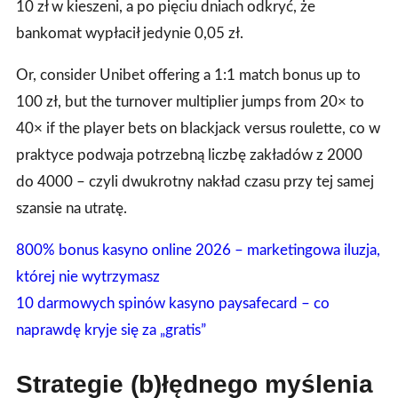
10 zł w kieszeni, a po pięciu dniach odkryć, że
bankomat wypłacił jedynie 0,05 zł.
Or, consider Unibet offering a 1:1 match bonus up to
100 zł, but the turnover multiplier jumps from 20× to
40× if the player bets on blackjack versus roulette, co w
praktyce podwaja potrzebną liczbę zakładów z 2000
do 4000 – czyli dwukrotny nakład czasu przy tej samej
szansie na utratę.
800% bonus kasyno online 2026 – marketingowa iluzja,
której nie wytrzymasz
10 darmowych spinów kasyno paysafecard – co
naprawdę kryje się za „gratis”
Strategie (b)łędnego myślenia