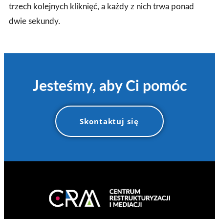
trzech kolejnych kliknięć, a każdy z nich trwa ponad
dwie sekundy.
Jesteśmy, aby Ci pomóc
Skontaktuj się