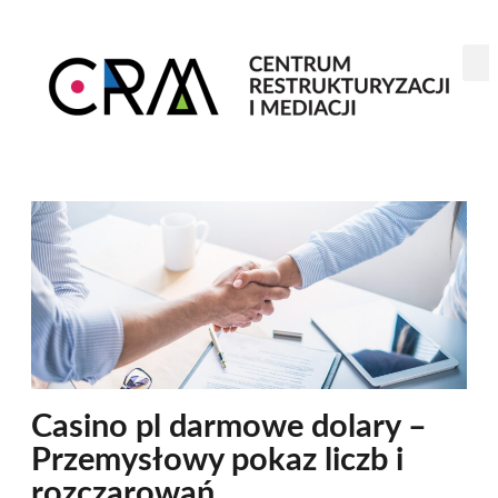
Casino pl darmowe dolary –
Przemysłowy pokaz liczb i
rozczarowań