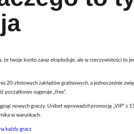
ja
że twoje konto zaraz eksploduje, ale w rzeczywistości to je
nia 20‑złotowych zakładów gratisowych, a jednocześnie zwię
iż początkowo sugeruje „free”.
ciągnąć nowych graczy, Unibet wprowadził promocję „VIP” z 
 znika w warunkach.
zna każdy gracz