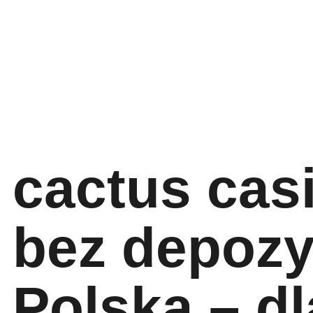
cactus casi
bez depozy
Polska – dl