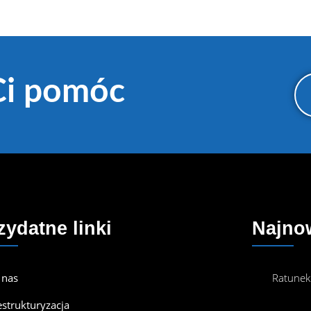
Ci pomóc
zydatne linki
Najno
 nas
Ratunek
estrukturyzacja