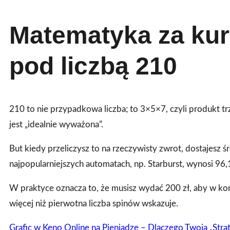
Matematyka za kur
pod liczbą 210
210 to nie przypadkowa liczba; to 3×5×7, czyli produkt tr
jest „idealnie wyważona”.
But kiedy przeliczysz to na rzeczywisty zwrot, dostajesz
najpopularniejszych automatach, np. Starburst, wynosi 96,
W praktyce oznacza to, że musisz wydać 200 zł, aby w ko
więcej niż pierwotna liczba spinów wskazuje.
Graﬁc w Keno Online na Pieniądze – Dlaczego Twoja „Strat