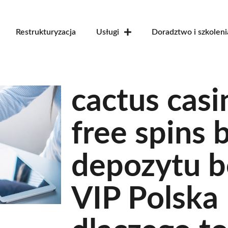
Restrukturyzacja
Usługi
Doradztwo i szkoleni
cactus cas
free spins 
depozytu 
VIP Polska