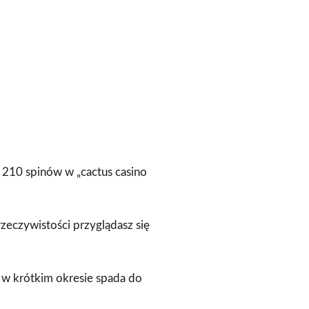
 210 spinów w „cactus casino
rzeczywistości przyglądasz się
j w krótkim okresie spada do