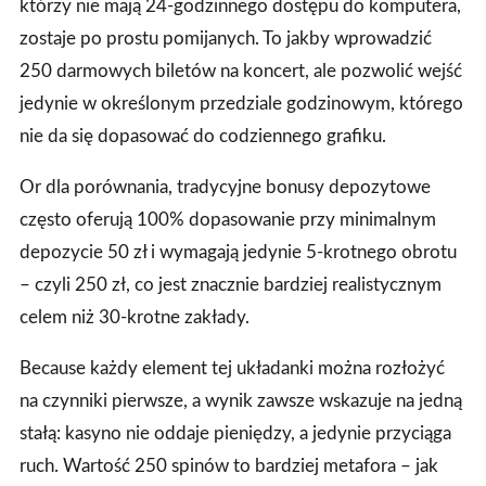
którzy nie mają 24‑godzinnego dostępu do komputera,
zostaje po prostu pomijanych. To jakby wprowadzić
250 darmowych biletów na koncert, ale pozwolić wejść
jedynie w określonym przedziale godzinowym, którego
nie da się dopasować do codziennego grafiku.
Or dla porównania, tradycyjne bonusy depozytowe
często oferują 100% dopasowanie przy minimalnym
depozycie 50 zł i wymagają jedynie 5‑krotnego obrotu
– czyli 250 zł, co jest znacznie bardziej realistycznym
celem niż 30‑krotne zakłady.
Because każdy element tej układanki można rozłożyć
na czynniki pierwsze, a wynik zawsze wskazuje na jedną
stałą: kasyno nie oddaje pieniędzy, a jedynie przyciąga
ruch. Wartość 250 spinów to bardziej metafora – jak