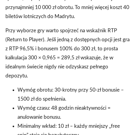
przynajmniej 10 000 zł obrotu. To mniej więcej koszt 40
biletów lotniczych do Madrytu.
Przy wyborze gry warto spojrzeć na wskaźnik RTP
(Return to Player). Jeśli jedną z dostępnych opcji jest gra
z RTP 96,5% i bonusem 100% do 300 zł, to prosta
kalkulacja 300 × 0,965 = 289,5 zł wskazuje, że w
idealnym świecie nigdy nie odzyskasz pełnego
depozytu.
Wymóg obrotu: 30‑krotny przy 50‑zł bonusie –
1500 zł do spełnienia.
Wymóg czasu: 48 godzin nieaktywności =
anulowanie bonusu.
Minimalny wkład: 10 zł – każdy mniejszy „free