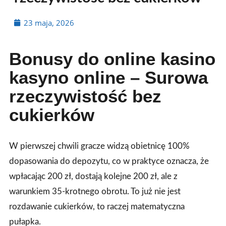
23 maja, 2026
Bonusy do online kasino
kasyno online – Surowa
rzeczywistość bez
cukierków
W pierwszej chwili gracze widzą obietnicę 100%
dopasowania do depozytu, co w praktyce oznacza, że
wpłacając 200 zł, dostają kolejne 200 zł, ale z
warunkiem 35‑krotnego obrotu. To już nie jest
rozdawanie cukierków, to raczej matematyczna
pułapka.