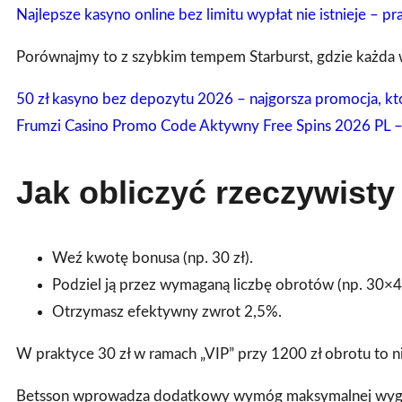
Najlepsze kasyno online bez limitu wypłat nie istnieje –
Porównajmy to z szybkim tempem Starburst, gdzie każda wy
50 zł kasyno bez depozytu 2026 – najgorsza promocja, k
Frumzi Casino Promo Code Aktywny Free Spins 2026 PL – D
Jak obliczyć rzeczywisty
Weź kwotę bonusa (np. 30 zł).
Podziel ją przez wymaganą liczbę obrotów (np. 30×
Otrzymasz efektywny zwrot 2,5%.
W praktyce 30 zł w ramach „VIP” przy 1200 zł obrotu to n
Betsson wprowadza dodatkowy wymóg maksymalnej wygrane