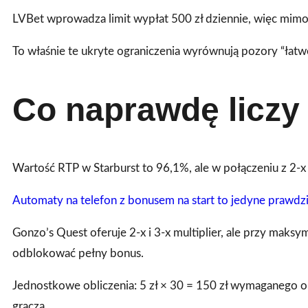
LVBet wprowadza limit wypłat 500 zł dziennie, więc mimo 
To właśnie te ukryte ograniczenia wyrównują pozory “łatw
Co naprawdę liczy 
Wartość RTP w Starburst to 96,1%, ale w połączeniu z 2‑x
Automaty na telefon z bonusem na start to jedyne prawd
Gonzo’s Quest oferuje 2‑x i 3‑x multiplier, ale przy maks
odblokować pełny bonus.
Jednostkowe obliczenia: 5 zł × 30 = 150 zł wymaganego o
gracza.