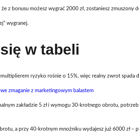
że z bonusu możesz wygrać 2000 zł, zostaniesz zmuszony do 
ej” wygranej.
się w tabeli
 multiplierem ryzyko rośnie o 15%, więc realny zwrot spada 
ziwe zmaganie z marketingowym balastem
ymalnym zakładzie 5 zł i wymogu 30‑krotnego obrotu, potrzebu
brotu, a przy 40‑krotnym mnożniku wydajesz już 6000 zł – p