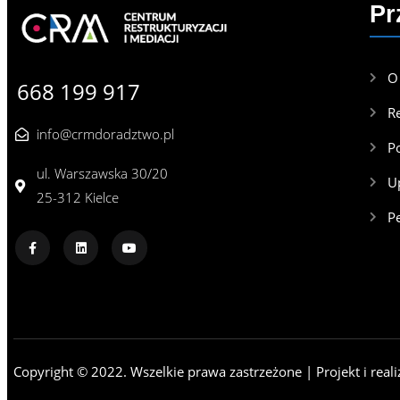
Pr
O
668 199 917
R
info@crmdoradztwo.pl
P
ul. Warszawska 30/20
U
25-312 Kielce
P
Copyright © 2022. Wszelkie prawa zastrzeżone | Projekt i real