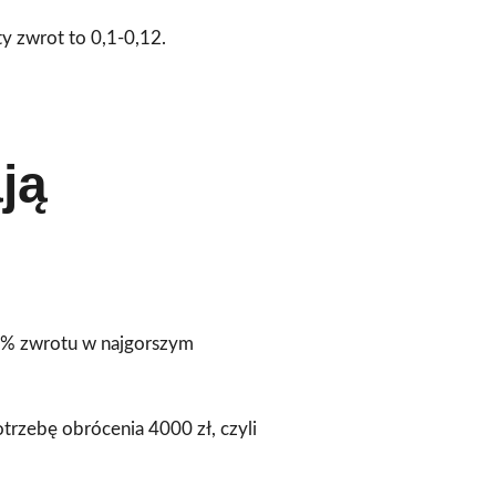
y zwrot to 0,1‑0,12.
ją
30% zwrotu w najgorszym
rzebę obrócenia 4000 zł, czyli