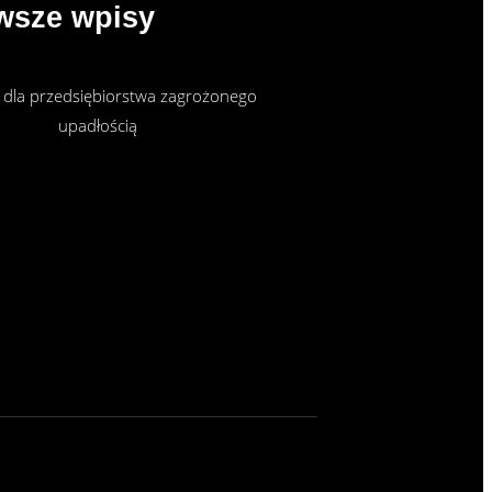
wsze wpisy
 dla przedsiębiorstwa zagrożonego
upadłością