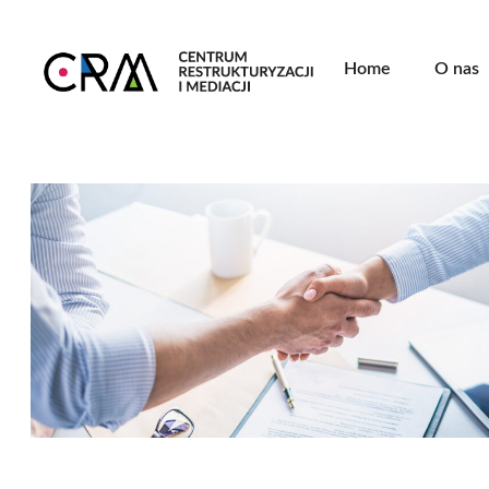
Home
O nas