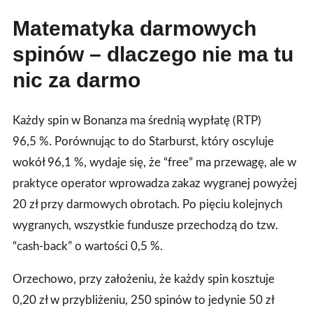
Matematyka darmowych
spinów – dlaczego nie ma tu
nic za darmo
Każdy spin w Bonanza ma średnią wypłatę (RTP)
96,5 %. Porównując to do Starburst, który oscyluje
wokół 96,1 %, wydaje się, że “free” ma przewagę, ale w
praktyce operator wprowadza zakaz wygranej powyżej
20 zł przy darmowych obrotach. Po pięciu kolejnych
wygranych, wszystkie fundusze przechodzą do tzw.
“cash‑back” o wartości 0,5 %.
Orzechowo, przy założeniu, że każdy spin kosztuje
0,20 zł w przybliżeniu, 250 spinów to jedynie 50 zł