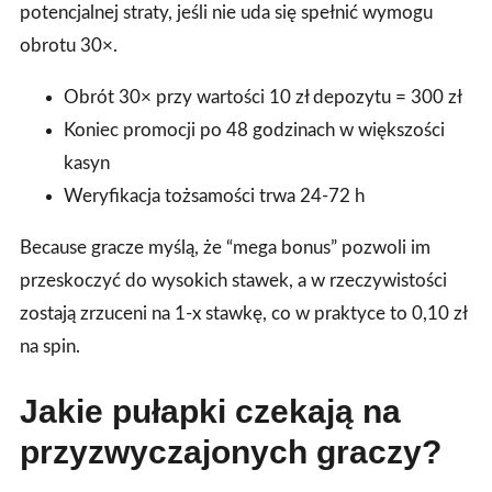
potencjalnej straty, jeśli nie uda się spełnić wymogu
obrotu 30×.
Obrót 30× przy wartości 10 zł depozytu = 300 zł
Koniec promocji po 48 godzinach w większości
kasyn
Weryfikacja tożsamości trwa 24‑72 h
Because gracze myślą, że “mega bonus” pozwoli im
przeskoczyć do wysokich stawek, a w rzeczywistości
zostają zrzuceni na 1‑x stawkę, co w praktyce to 0,10 zł
na spin.
Jakie pułapki czekają na
przyzwyczajonych graczy?