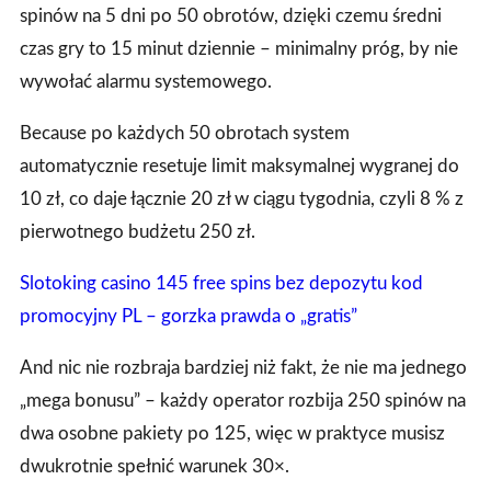
spinów na 5 dni po 50 obrotów, dzięki czemu średni
czas gry to 15 minut dziennie – minimalny próg, by nie
wywołać alarmu systemowego.
Because po każdych 50 obrotach system
automatycznie resetuje limit maksymalnej wygranej do
10 zł, co daje łącznie 20 zł w ciągu tygodnia, czyli 8 % z
pierwotnego budżetu 250 zł.
Slotoking casino 145 free spins bez depozytu kod
promocyjny PL – gorzka prawda o „gratis”
And nic nie rozbraja bardziej niż fakt, że nie ma jednego
„mega bonusu” – każdy operator rozbija 250 spinów na
dwa osobne pakiety po 125, więc w praktyce musisz
dwukrotnie spełnić warunek 30×.