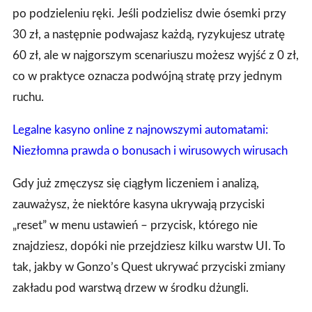
po podzieleniu ręki. Jeśli podzielisz dwie ósemki przy
30 zł, a następnie podwajasz każdą, ryzykujesz utratę
60 zł, ale w najgorszym scenariuszu możesz wyjść z 0 zł,
co w praktyce oznacza podwójną stratę przy jednym
ruchu.
Legalne kasyno online z najnowszymi automatami:
Niezłomna prawda o bonusach i wirusowych wirusach
Gdy już zmęczysz się ciągłym liczeniem i analizą,
zauważysz, że niektóre kasyna ukrywają przyciski
„reset” w menu ustawień – przycisk, którego nie
znajdziesz, dopóki nie przejdziesz kilku warstw UI. To
tak, jakby w Gonzo’s Quest ukrywać przyciski zmiany
zakładu pod warstwą drzew w środku dżungli.