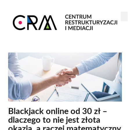
Blackjack online od 30 zł –
dlaczego to nie jest złota
okazja, a raczej matematyczny