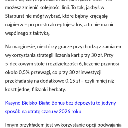
możesz zmienić kolejności linii. To tak, jakbyś w
Starburst nie mógł wybrać, które bębny kręcą się
najpierw – po prostu akceptujesz los, a to nie ma nic
wspólnego z taktyką.
Na marginesie, niektórzy gracze przychodzą z zamiarem
wykorzystania strategii liczenia kart przy 30 zł. Przy
5‑deckowym stole i rozdzielczości 6, liczenie przynosi
około 0,5% przewagi, co przy 30 zł inwestycji
przekłada się na dodatkowe 0,15 zł – czyli mniej niż
koszt jednej filiżanki herbaty.
Kasyno Bielsko‑Biała: Bonus bez depozytu to jedyny
sposób na utratę czasu w 2026 roku
Innym przykładem jest wykorzystanie opcji podwajania