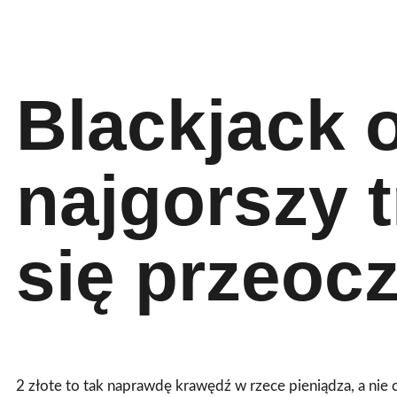
Blackjack o
najgorszy t
się przeoc
2 złote to tak naprawdę krawędź w rzece pieniądza, a nie c