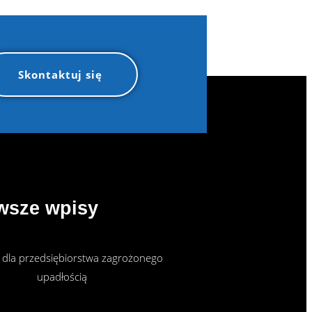
Skontaktuj się
wsze wpisy
 dla przedsiębiorstwa zagrożonego
upadłością