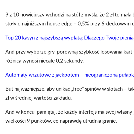
9 z 10 nowicjuszy wchodzi na stół z myślą, że 2 zł to mała
stoły o najniższym house edge – 0,5% przy 6‑deckowy
Top 20 kasyn z najszybszą wypłatą: Dlaczego Twoje pieni
And przy wyborze gry, porównaj szybkość losowania kart w 
różnica wynosi niecałe 0,2 sekundy.
Automaty wrzutowe z jackpotem – nieograniczona pułapka
But najważniejsze, aby unikać „free” spinów w slotach – tak
zł w średniej wartości zakładu.
And w końcu, pamiętaj, że każdy interfejs ma swój własny „
wielkości 9 punktów, co naprawdę utrudnia granie.