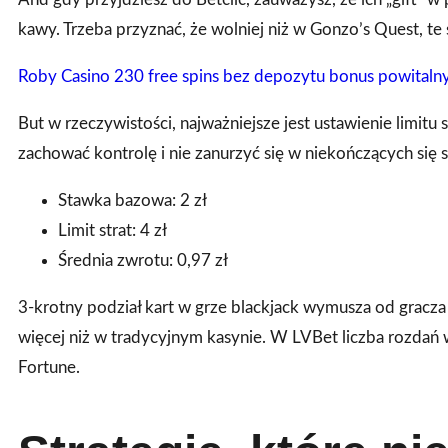
kawy. Trzeba przyznać, że wolniej niż w Gonzo’s Quest, te 
Roby Casino 230 free spins bez depozytu bonus powitaln
But w rzeczywistości, najważniejsze jest ustawienie limitu 
zachować kontrolę i nie zanurzyć się w niekończących się s
Stawka bazowa: 2 zł
Limit strat: 4 zł
Średnia zwrotu: 0,97 zł
3‑krotny podział kart w grze blackjack wymusza od gracza
więcej niż w tradycyjnym kasynie. W LVBet liczba rozdań 
Fortune.