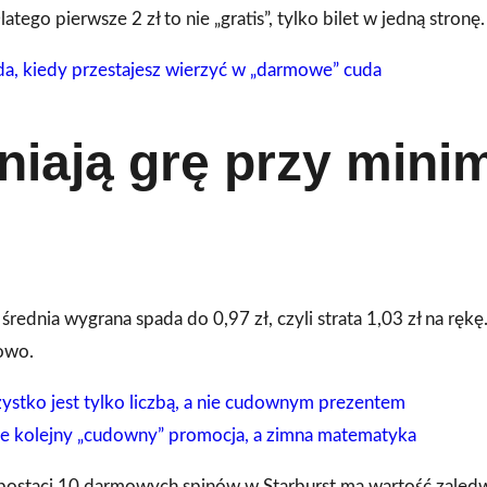
tego pierwsze 2 zł to nie „gratis”, tylko bilet w jedną stronę.
da, kiedy przestajesz wierzyć w „darmowe” cuda
eniają grę przy min
rednia wygrana spada do 0,97 zł, czyli strata 1,03 zł na rękę.
łowo.
ystko jest tylko liczbą, a nie cudownym prezentem
ie kolejny „cudowny” promocja, a zimna matematyka
w postaci 10 darmowych spinów w Starburst ma wartość zaledwie