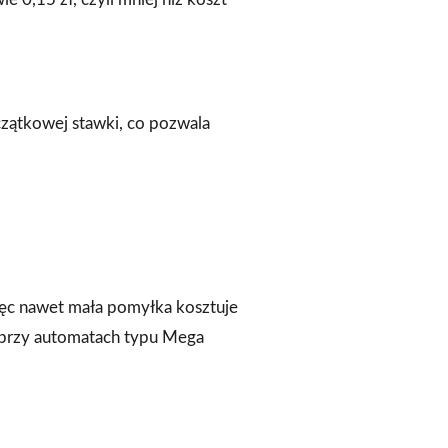
oczątkowej stawki, co pozwala
więc nawet mała pomyłka kosztuje
k przy automatach typu Mega