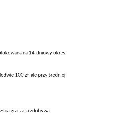
zablokowana na 14‑dniowy okres
edwie 100 zł, ale przy średniej
 zł na gracza, a zdobywa