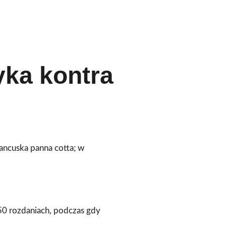
yka kontra
ancuska panna cotta; w
50 rozdaniach, podczas gdy