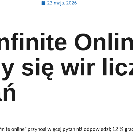
23 maja, 2026
nfinite Onli
 się wir lic
ań
nite online” przynosi więcej pytań niż odpowiedzi; 12 % gracz