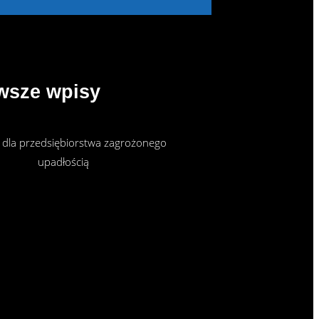
wsze wpisy
 dla przedsiębiorstwa zagrożonego
upadłością