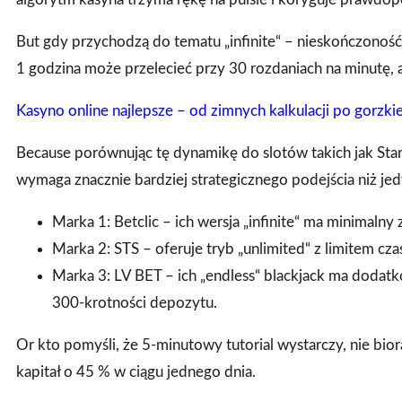
But gdy przychodzą do tematu „infinite“ – nieskończoność n
1 godzina może przelecieć przy 30 rozdaniach na minutę, 
Kasyno online najlepsze – od zimnych kalkulacji po gorzki
Because porównując tę dynamikę do slotów takich jak Star
wymaga znacznie bardziej strategicznego podejścia niż jed
Marka 1: Betclic – ich wersja „infinite“ ma minimalny
Marka 2: STS – oferuje tryb „unlimited“ z limitem 
Marka 3: LV BET – ich „endless“ blackjack ma doda
300‑krotności depozytu.
Or kto pomyśli, że 5‑minutowy tutorial wystarczy, nie bi
kapitał o 45 % w ciągu jednego dnia.