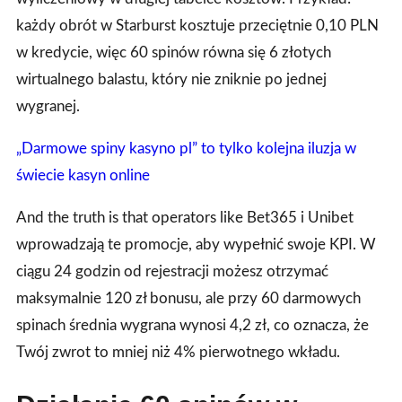
każdy obrót w Starburst kosztuje przeciętnie 0,10 PLN
w kredycie, więc 60 spinów równa się 6 złotych
wirtualnego balastu, który nie zniknie po jednej
wygranej.
„Darmowe spiny kasyno pl” to tylko kolejna iluzja w
świecie kasyn online
And the truth is that operators like Bet365 i Unibet
wprowadzają te promocje, aby wypełnić swoje KPI. W
ciągu 24 godzin od rejestracji możesz otrzymać
maksymalnie 120 zł bonusu, ale przy 60 darmowych
spinach średnia wygrana wynosi 4,2 zł, co oznacza, że
Twój zwrot to mniej niż 4% pierwotnego wkładu.