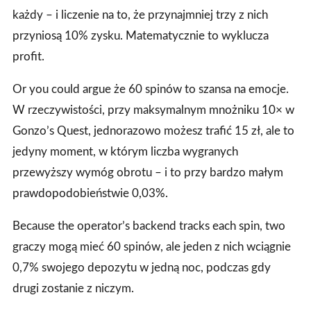
każdy – i liczenie na to, że przynajmniej trzy z nich
przyniosą 10% zysku. Matematycznie to wyklucza
profit.
Or you could argue że 60 spinów to szansa na emocje.
W rzeczywistości, przy maksymalnym mnożniku 10× w
Gonzo’s Quest, jednorazowo możesz trafić 15 zł, ale to
jedyny moment, w którym liczba wygranych
przewyższy wymóg obrotu – i to przy bardzo małym
prawdopodobieństwie 0,03%.
Because the operator’s backend tracks each spin, two
graczy mogą mieć 60 spinów, ale jeden z nich wciągnie
0,7% swojego depozytu w jedną noc, podczas gdy
drugi zostanie z niczym.