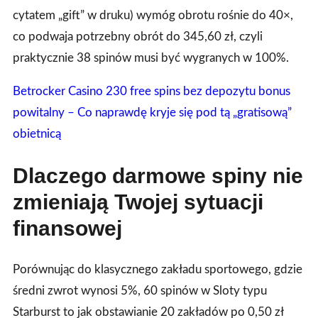
cytatem „gift” w druku) wymóg obrotu rośnie do 40×,
co podwaja potrzebny obrót do 345,60 zł, czyli
praktycznie 38 spinów musi być wygranych w 100%.
Betrocker Casino 230 free spins bez depozytu bonus
powitalny – Co naprawdę kryje się pod tą „gratisową”
obietnicą
Dlaczego darmowe spiny nie
zmieniają Twojej sytuacji
finansowej
Porównując do klasycznego zakładu sportowego, gdzie
średni zwrot wynosi 5%, 60 spinów w Sloty typu
Starburst to jak obstawianie 20 zakładów po 0,50 zł