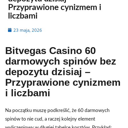
Przyprawione cynizmem i
liczbami
23 maja, 2026
Bitvegas Casino 60
darmowych spinów bez
depozytu dzisiaj –
Przyprawione cynizmem
i liczbami
Na początku muszę podkreślić, że 60 darmowych
spinów to nie cud, a raczej kolejny element
wyliczeniowy w długiej tabelce kosztów. Przykład: