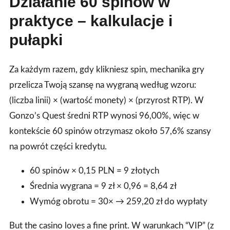
Działanie 60 spinów w
praktyce – kalkulacje i
pułapki
Za każdym razem, gdy klikniesz spin, mechanika gry
przelicza Twoją szansę na wygraną według wzoru:
(liczba linii) × (wartość monety) × (przyrost RTP). W
Gonzo’s Quest średni RTP wynosi 96,00%, więc w
kontekście 60 spinów otrzymasz około 57,6% szansy
na powrót części kredytu.
60 spinów × 0,15 PLN = 9 złotych
Średnia wygrana = 9 zł × 0,96 = 8,64 zł
Wymóg obrotu = 30× → 259,20 zł do wypłaty
But the casino loves a fine print. W warunkach “VIP” (z