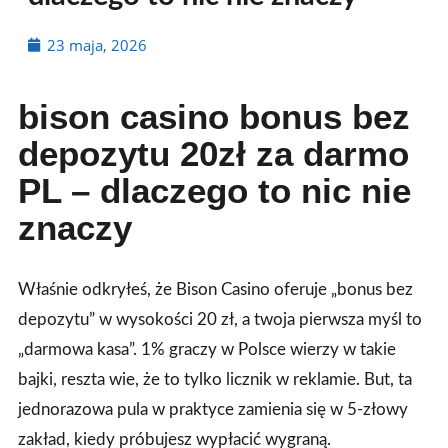
23 maja, 2026
bison casino bonus bez
depozytu 20zł za darmo
PL – dlaczego to nic nie
znaczy
Właśnie odkryłeś, że Bison Casino oferuje „bonus bez
depozytu” w wysokości 20 zł, a twoja pierwsza myśl to
„darmowa kasa”. 1% graczy w Polsce wierzy w takie
bajki, reszta wie, że to tylko licznik w reklamie. But, ta
jednorazowa pula w praktyce zamienia się w 5‑złowy
zakład, kiedy próbujesz wypłacić wygraną.