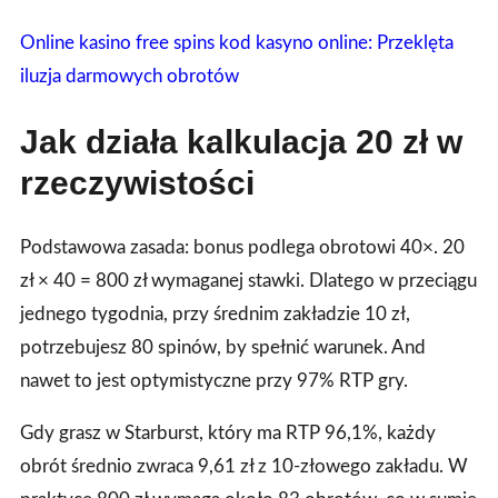
Online kasino free spins kod kasyno online: Przeklęta
iluzja darmowych obrotów
Jak działa kalkulacja 20 zł w
rzeczywistości
Podstawowa zasada: bonus podlega obrotowi 40×. 20
zł × 40 = 800 zł wymaganej stawki. Dlatego w przeciągu
jednego tygodnia, przy średnim zakładzie 10 zł,
potrzebujesz 80 spinów, by spełnić warunek. And
nawet to jest optymistyczne przy 97% RTP gry.
Gdy grasz w Starburst, który ma RTP 96,1%, każdy
obrót średnio zwraca 9,61 zł z 10‑złowego zakładu. W