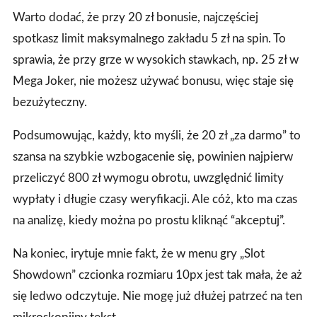
Warto dodać, że przy 20 zł bonusie, najczęściej
spotkasz limit maksymalnego zakładu 5 zł na spin. To
sprawia, że przy grze w wysokich stawkach, np. 25 zł w
Mega Joker, nie możesz używać bonusu, więc staje się
bezużyteczny.
Podsumowując, każdy, kto myśli, że 20 zł „za darmo” to
szansa na szybkie wzbogacenie się, powinien najpierw
przeliczyć 800 zł wymogu obrotu, uwzględnić limity
wypłaty i długie czasy weryfikacji. Ale cóż, kto ma czas
na analizę, kiedy można po prostu kliknąć “akceptuj”.
Na koniec, irytuje mnie fakt, że w menu gry „Slot
Showdown” czcionka rozmiaru 10px jest tak mała, że aż
się ledwo odczytuje. Nie mogę już dłużej patrzeć na ten