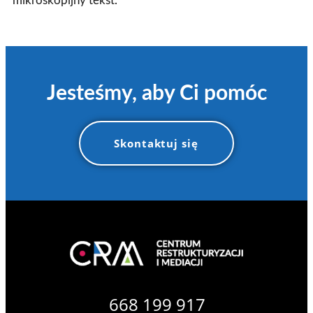
mikroskopijny tekst.
Jesteśmy, aby Ci pomóc
Skontaktuj się
668 199 917