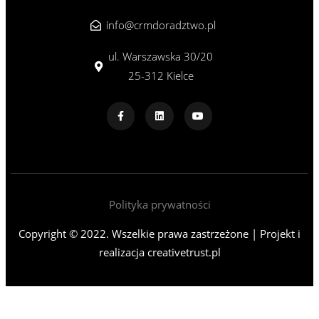
info@crmdoradztwo.pl
ul. Warszawska 30/20
25-312 Kielce
Polityka prywatności
Copyright © 2022. Wszelkie prawa zastrzeżone | Projekt i
realizacja
creativetrust.pl