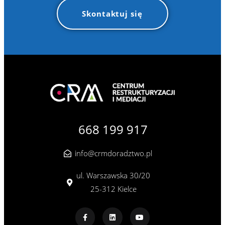
Skontaktuj się
668 199 917
info@crmdoradztwo.pl
ul. Warszawska 30/20
25-312 Kielce