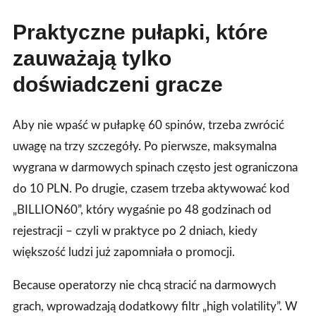
Praktyczne pułapki, które
zauważają tylko
doświadczeni gracze
Aby nie wpaść w pułapkę 60 spinów, trzeba zwrócić
uwagę na trzy szczegóły. Po pierwsze, maksymalna
wygrana w darmowych spinach często jest ograniczona
do 10 PLN. Po drugie, czasem trzeba aktywować kod
„BILLION60”, który wygaśnie po 48 godzinach od
rejestracji – czyli w praktyce po 2 dniach, kiedy
większość ludzi już zapomniała o promocji.
Because operatorzy nie chcą stracić na darmowych
grach, wprowadzają dodatkowy filtr „high volatility”. W