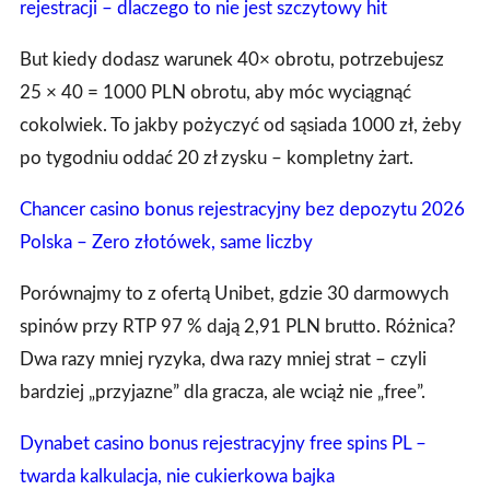
rejestracji – dlaczego to nie jest szczytowy hit
But kiedy dodasz warunek 40× obrotu, potrzebujesz
25 × 40 = 1000 PLN obrotu, aby móc wyciągnąć
cokolwiek. To jakby pożyczyć od sąsiada 1000 zł, żeby
po tygodniu oddać 20 zł zysku – kompletny żart.
Chancer casino bonus rejestracyjny bez depozytu 2026
Polska – Zero złotówek, same liczby
Porównajmy to z ofertą Unibet, gdzie 30 darmowych
spinów przy RTP 97 % dają 2,91 PLN brutto. Różnica?
Dwa razy mniej ryzyka, dwa razy mniej strat – czyli
bardziej „przyjazne” dla gracza, ale wciąż nie „free”.
Dynabet casino bonus rejestracyjny free spins PL –
twarda kalkulacja, nie cukierkowa bajka