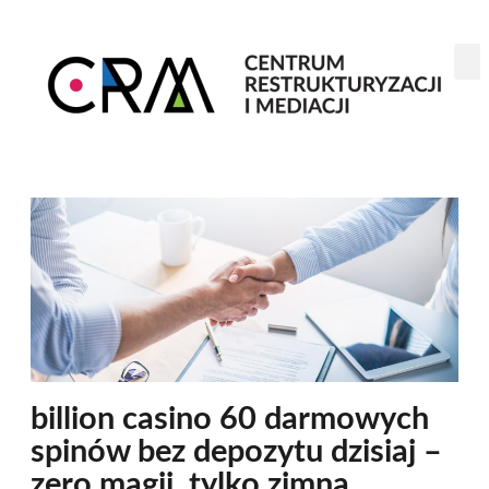
billion casino 60 darmowych
spinów bez depozytu dzisiaj –
zero magii, tylko zimna