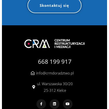
Skontaktuj się
668 199 917
info@crmdoradztwo.pl
ul. Warszawska 30/20
25-312 Kielce