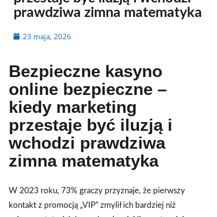
prawdziwa zimna matematyka
23 maja, 2026
Bezpieczne kasyno
online bezpieczne –
kiedy marketing
przestaje być iluzją i
wchodzi prawdziwa
zimna matematyka
W 2023 roku, 73% graczy przyznaje, że pierwszy
kontakt z promocją „VIP” zmylił ich bardziej niż