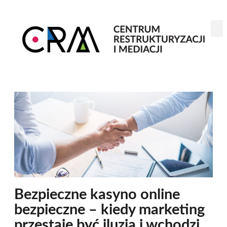
Bezpieczne kasyno online
bezpieczne – kiedy marketing
przestaje być iluzją i wchodzi