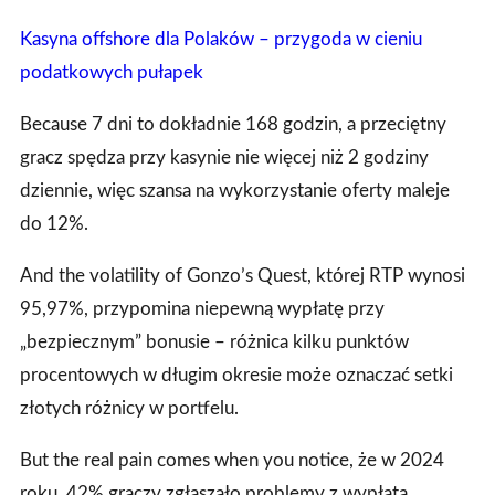
Kasyna offshore dla Polaków – przygoda w cieniu
podatkowych pułapek
Because 7 dni to dokładnie 168 godzin, a przeciętny
gracz spędza przy kasynie nie więcej niż 2 godziny
dziennie, więc szansa na wykorzystanie oferty maleje
do 12%.
And the volatility of Gonzo’s Quest, której RTP wynosi
95,97%, przypomina niepewną wypłatę przy
„bezpiecznym” bonusie – różnica kilku punktów
procentowych w długim okresie może oznaczać setki
złotych różnicy w portfelu.
But the real pain comes when you notice, że w 2024
roku, 42% graczy zgłaszało problemy z wypłatą