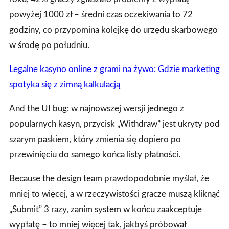
powyżej 1000 zł – średni czas oczekiwania to 72
godziny, co przypomina kolejkę do urzędu skarbowego
w środę po południu.
Legalne kasyno online z grami na żywo: Gdzie marketing
spotyka się z zimną kalkulacją
And the UI bug: w najnowszej wersji jednego z
popularnych kasyn, przycisk „Withdraw” jest ukryty pod
szarym paskiem, który zmienia się dopiero po
przewinięciu do samego końca listy płatności.
Because the design team prawdopodobnie myślał, że
mniej to więcej, a w rzeczywistości gracze muszą kliknąć
„Submit” 3 razy, zanim system w końcu zaakceptuje
wypłatę – to mniej więcej tak, jakbyś próbował