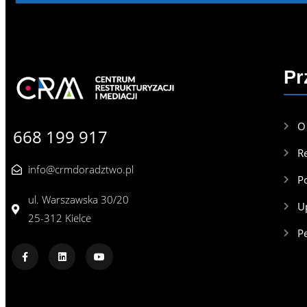
Pr
O
668 199 917
R
info@crmdoradztwo.pl
P
ul. Warszawska 30/20
U
25-312 Kielce
P