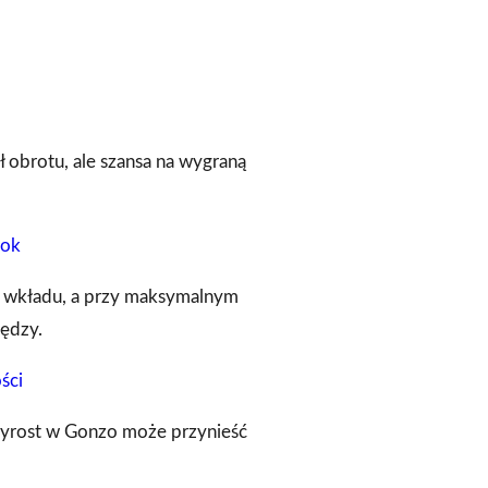
ł obrotu, ale szansa na wygraną
rok
o wkładu, a przy maksymalnym
iędzy.
ści
zyrost w Gonzo może przynieść