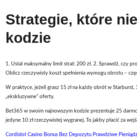
Strategie, które n
kodzie
1. Ustal maksymalny limit strat: 200 zł. 2. Sprawdź, czy
Oblicz rzeczywisty koszt spełnienia wymogu obrotu – częs
W praktyce, jeżeli grasz 15 zł na każdy obrót w Starburst,
„ekskluzywne” oferty.
Bet365 w swoim najnowszym kodzie prezentuje 25 darmow
jedyne 10 zł rzeczywistej wygranej. To jakby płacić za wej
Cordislot Casino Bonus Bez Depozytu Prawdziwe Pieniądz