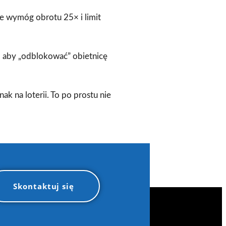
e wymóg obrotu 25× i limit
, aby „odblokować” obietnicę
ak na loterii. To po prostu nie
Skontaktuj się