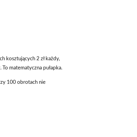
h kosztujących 2 zł każdy,
zł. To matematyczna pułapka.
rzy 100 obrotach nie