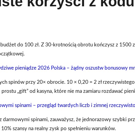
iste korzyści z kodu
 budżet do 100 zł. Z 30‑krotnością obrotu kończysz z 1500 z
oczątkowej.
dziwe pieniądze 2026 Polska – żądny oszustw bonusowy m
h spinów przy 20× obrocie. 10 × 0,20 = 2 zł rzeczywisteg
 po prostu „gift” od kasyna, które nie ma zamiaru rozdawać pien
ymi spinami – przegląd twardych liczb i zimnej rzeczywisto
 z darmowymi spinami, zauważysz, że jednorazowy szybki pr
10% szansy na realny zysk po spełnieniu warunków.