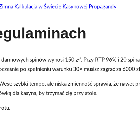
 Zimna Kalkulacja w Świecie Kasynowej Propagandy
regulaminach
 darmowych spinów wynosi 150 zł”. Przy RTP 96% i 20 spinac
dnocześnie po spełnieniu warunku 30× musisz zagrać za 6000 
West: szybki tempo, ale niska zmienność sprawia, że nawet p
ówką dla kasyna, by trzymać cię przy stole.
rotu.