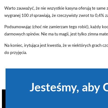
Warto zauważyć, że nie wszystkie kasyna oferują te same
wygranej 100 zł sprawiają, że rzeczywisty zwrot to 0,4% 
Podsumowując (choć nie zamierzam tego robić), każdy kod
darmowych spinów. Nie ma tu magii, jest tylko zimna mate
Na koniec, irytująca jest kwestia, że w niektórych grach cz
do przyjęcia.
Jesteśmy, aby 