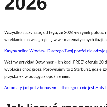
2026
Wszystko zaczyna się od tego, że 2026‑ny rynek polskich 
w reklamie ma wciągnąć cię w wir matematycznych iluzji, 
Kasyna online Wrocław: Dlaczego Twój portfel nie odżyje 
Weźmy przykład Betwinner – ich kod „FREE“ oferuje 20 d
wypłacisz choć grosz. Porównajmy to z Starburst, gdzie s
przystanek w pociągu z opóźnieniem.
Automaty jackpot z bonusem – dlaczego to nie jest złoty bi