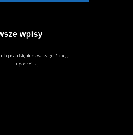
wsze wpisy
 dla przedsiębiorstwa zagrożonego
upadłością