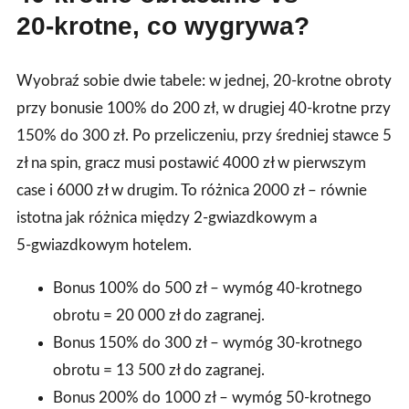
20‑krotne, co wygrywa?
Wyobraź sobie dwie tabele: w jednej, 20‑krotne obroty
przy bonusie 100% do 200 zł, w drugiej 40‑krotne przy
150% do 300 zł. Po przeliczeniu, przy średniej stawce 5
zł na spin, gracz musi postawić 4000 zł w pierwszym
case i 6000 zł w drugim. To różnica 2000 zł – równie
istotna jak różnica między 2‑gwiazdkowym a
5‑gwiazdkowym hotelem.
Bonus 100% do 500 zł – wymóg 40‑krotnego
obrotu = 20 000 zł do zagranej.
Bonus 150% do 300 zł – wymóg 30‑krotnego
obrotu = 13 500 zł do zagranej.
Bonus 200% do 1000 zł – wymóg 50‑krotnego