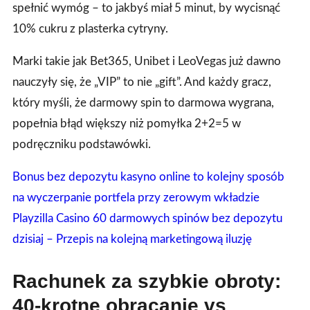
spełnić wymóg – to jakbyś miał 5 minut, by wycisnąć
10% cukru z plasterka cytryny.
Marki takie jak Bet365, Unibet i LeoVegas już dawno
nauczyły się, że „VIP” to nie „gift”. And każdy gracz,
który myśli, że darmowy spin to darmowa wygrana,
popełnia błąd większy niż pomyłka 2+2=5 w
podręczniku podstawówki.
Bonus bez depozytu kasyno online to kolejny sposób
na wyczerpanie portfela przy zerowym wkładzie
Playzilla Casino 60 darmowych spinów bez depozytu
dzisiaj – Przepis na kolejną marketingową iluzję
Rachunek za szybkie obroty:
40‑krotne obracanie vs