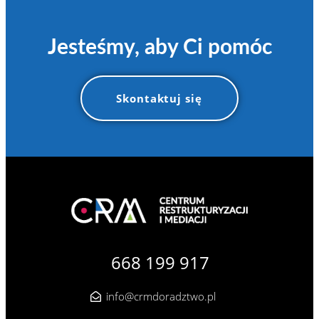
Jesteśmy, aby Ci pomóc
Skontaktuj się
668 199 917
info@crmdoradztwo.pl