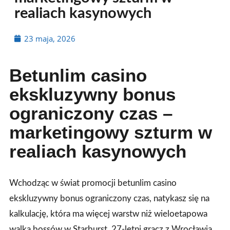
realiach kasynowych
23 maja, 2026
Betunlim casino
ekskluzywny bonus
ograniczony czas –
marketingowy szturm w
realiach kasynowych
Wchodząc w świat promocji betunlim casino
ekskluzywny bonus ograniczony czas, natykasz się na
kalkulację, która ma więcej warstw niż wieloetapowa
walka bossów w Starburst. 27‑letni gracz z Wrocławia