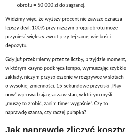
obrotu = 50 000 zł do zagranej.
Widzimy więc, że wyższy procent nie zawsze oznacza
lepszy deal; 100% przy niższym progu obrotu może
przynieść większy zwrot przy tej samej wielkości
depozytu.
Gdy już przebrniemy przez te liczby, przyjdzie moment,
w którym kasyno podkręca tempo, wymuszając szybkie
zakłady, niczym przyspieszenie w rozgrywce w slotach
o wysokiej zmienności. 15‑sekundowe przyciski „Play
now” wprowadzają gracza w stan, w którym myśli
„muszę to zrobić, zanim timer wygaśnie”. Czy to
naprawdę szansa, czy raczej pułapka?
Jak naprawdę zliczyć koszty