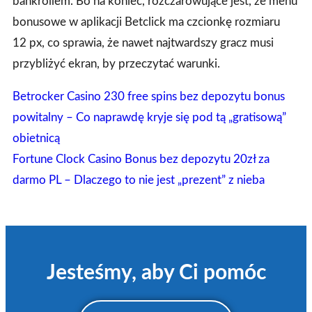
bankrollem. Bo na koniec, rozczarowujące jest, że menu
bonusowe w aplikacji Betclick ma czcionkę rozmiaru
12 px, co sprawia, że nawet najtwardszy gracz musi
przybliżyć ekran, by przeczytać warunki.
Betrocker Casino 230 free spins bez depozytu bonus
powitalny – Co naprawdę kryje się pod tą „gratisową”
obietnicą
Fortune Clock Casino Bonus bez depozytu 20zł za
darmo PL – Dlaczego to nie jest „prezent” z nieba
Jesteśmy, aby Ci pomóc