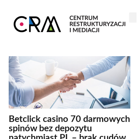
Betclick casino 70 darmowych
spinów bez depozytu
natychmiast PL – brak cudów,