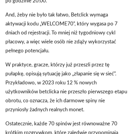
po godzinie 20:00.
And, żeby nie było tak łatwo, Betclick wymaga
aktywacji kodu „WELCOME70”, który wygasa po 7
dniach od rejestracji. To mniej niż tygodniowy cykl
płacowy, a więc wiele osób nie zdąży wykorzystać
pełnego potencjału.
W praktyce, gracze, którzy już przeszli przez tę
pułapkę, opisują sytuację jako „złapanie się w sieć”.
Przykładowo, w 2023 roku 12 % nowych
użytkowników betclicka nie przeszło pierwszego etapu
obrotu, co oznacza, że ich darmowe spiny nie
przyniosły żadnych realnych monet.
Ostatecznie, każde 70 spinów jest równoważne 70
krótkim rozgrywkom, które zaledwie przypominają