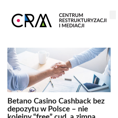
Betano Casino Cashback bez
depozytu w Polsce – nie
kolejny “free” cud, a zimna