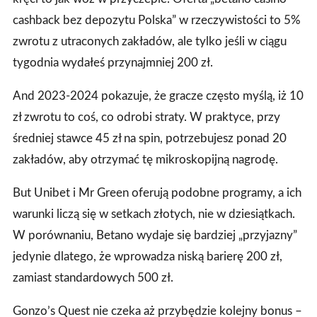
cashback bez depozytu Polska” w rzeczywistości to 5%
zwrotu z utraconych zakładów, ale tylko jeśli w ciągu
tygodnia wydałeś przynajmniej 200 zł.
And 2023‑2024 pokazuje, że gracze często myślą, iż 10
zł zwrotu to coś, co odrobi straty. W praktyce, przy
średniej stawce 45 zł na spin, potrzebujesz ponad 20
zakładów, aby otrzymać tę mikroskopijną nagrodę.
But Unibet i Mr Green oferują podobne programy, a ich
warunki liczą się w setkach złotych, nie w dziesiątkach.
W porównaniu, Betano wydaje się bardziej „przyjazny”
jedynie dlatego, że wprowadza niską barierę 200 zł,
zamiast standardowych 500 zł.
Gonzo’s Quest nie czeka aż przybędzie kolejny bonus –