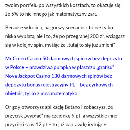
twoim portfelu po wszystkich kosztach, to okazuje się,
że 5% to nic innego jak matematyczny żart.
Because w końcu, najgorszy scenariusz to nie tylko
niska wypłata, ale i to, że po przegranej 200 zł, wciągasz
się w kolejny spin, myśląc że „tutaj to się już zmieni”.
Mr Green Casino 50 darmowych spinów bez depozytu
w Polsce – prawdziwa pułapka w płaszczu „gratisu”
Nova Jackpot Casino 130 darmowych spinów bez
depozytu bonus rejestracyjny PL – bez cyrkowych
obietnic, tylko zimna matematyka
Or gdy otworzysz aplikację Betano i zobaczysz, że
przycisk „wypłać” ma czcionkę 9 pt, a wszystkie inne
przyciski są w 12 pt – to już naprawdę irytujące.