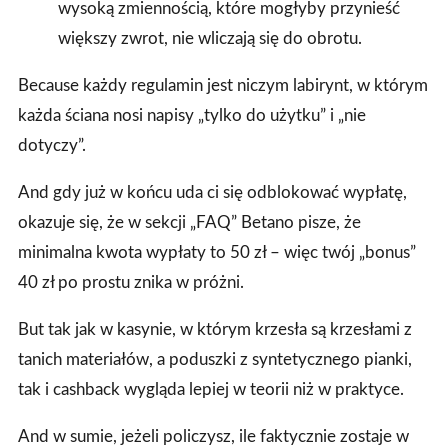
wysoką zmiennością, które mogłyby przynieść
większy zwrot, nie wliczają się do obrotu.
Because każdy regulamin jest niczym labirynt, w którym
każda ściana nosi napisy „tylko do użytku” i „nie
dotyczy”.
And gdy już w końcu uda ci się odblokować wypłatę,
okazuje się, że w sekcji „FAQ” Betano pisze, że
minimalna kwota wypłaty to 50 zł – więc twój „bonus”
40 zł po prostu znika w próżni.
But tak jak w kasynie, w którym krzesła są krzesłami z
tanich materiałów, a poduszki z syntetycznego pianki,
tak i cashback wygląda lepiej w teorii niż w praktyce.
And w sumie, jeżeli policzysz, ile faktycznie zostaje w