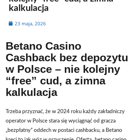
kalkulacja
23 maja, 2026
Betano Casino
Cashback bez depozytu
w Polsce – nie kolejny
“free” cud, a zimna
kalkulacja
Trzeba przyznać, że w 2024 roku każdy zakładniczy
operator w Polsce stara się wyciągnąć od gracza
„bezpłatny” oddech w postaci cashbacku, a Betano
kręci to jak wóz w przyczepie. Oferta „betano casino