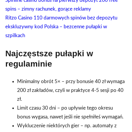
Spinline casino bonus na pierwszy depozyt 200 free
spins – zimny rachunek, gorące reklamy
Ritzo Casino 110 darmowych spinów bez depozytu
ekskluzywny kod Polska – bezcenne pułapki w
szpilkach
Najczęstsze pułapki w
regulaminie
Minimalny obrót 5× – przy bonusie 40 zł wymaga
200 zł zakładów, czyli w praktyce 4‑5 sesji po 40
zł.
Limit czasu 30 dni – po upływie tego okresu
bonus wygasa, nawet jeśli nie spełniłeś wymagań.
Wykluczenie niektórych gier – np. automaty z