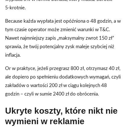
5‑krotnie.
Because każda wypłata jest opóźniona o 48 godzin, a w
tym czasie operator może zmienić warunki w T&C.
Nawet najmniejszy zapis „maksymalny zwrot 150 zł”
sprawia, że twój potencjalny zysk maleje szybciej niż
inflacja.
Or w praktyce, jeżeli przegrasz 800 zł, otrzymasz 40 zł,
ale dopiero po spełnieniu dodatkowych wymagań, czyli
zakładów o wartości 200 zł w ciągu kolejnych 48
godzin – czyli w sumie 2400 zł do obrócenia.
Ukryte koszty, które nikt nie
wymieni w reklamie