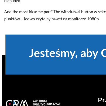
rachunek.
And the most irksome part? The withdrawal button w sekcj
punktów – ledwo czytelny nawet na monitorze 1080p.
Jesteśmy, aby 
Pr