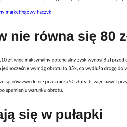
ejny marketingowy haczyk
 nie równa się 80 z
,10 zł, więc maksymalny potencjalny zysk wynosi 8 zł prz
, a jednocześnie wymóg obrotu to 35×, co wydłuża drogę do 
ze spinów zwykle nie przekracza 50 złotych, więc nawet prz
 po spełnieniu warunku obrotu.
ają się w pułapki