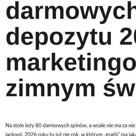
darmowych
depozytu 2
marketingo
zimnym świ
Na stole leży 80 darmowych spinów, a wcale nie ma za nie p
jackpot. 2026 roku to już nie rok, w którym „gratis” ma ja