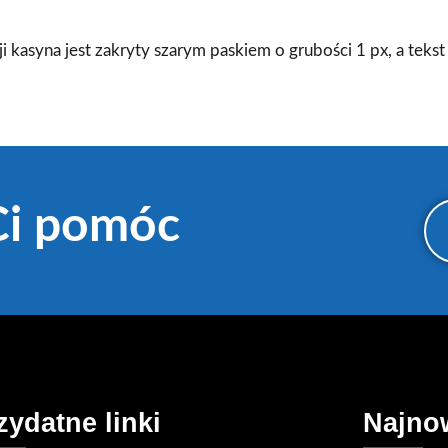
i kasyna jest zakryty szarym paskiem o grubości 1 px, a teks
Ci pomóc
zydatne linki
Najno