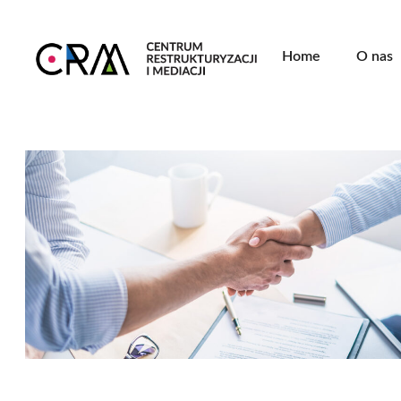
Home
O nas