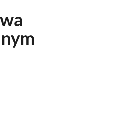
owa
imnym