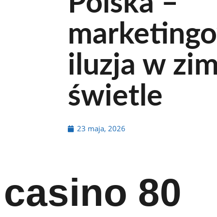
Polska –
marketing
iluzja w z
świetle
23 maja, 2026
casino 80