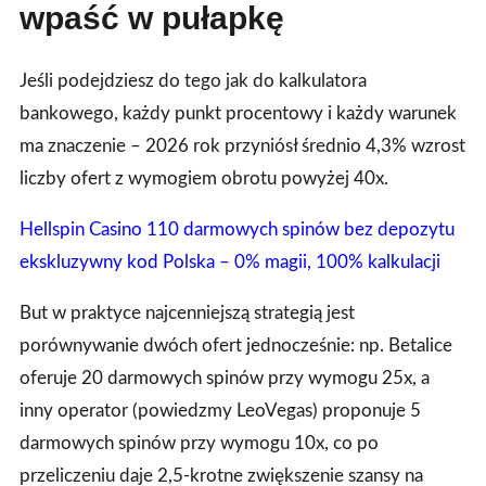
wpaść w pułapkę
Jeśli podejdziesz do tego jak do kalkulatora
bankowego, każdy punkt procentowy i każdy warunek
ma znaczenie – 2026 rok przyniósł średnio 4,3% wzrost
liczby ofert z wymogiem obrotu powyżej 40x.
Hellspin Casino 110 darmowych spinów bez depozytu
ekskluzywny kod Polska – 0% magii, 100% kalkulacji
But w praktyce najcenniejszą strategią jest
porównywanie dwóch ofert jednocześnie: np. Betalice
oferuje 20 darmowych spinów przy wymogu 25x, a
inny operator (powiedzmy LeoVegas) proponuje 5
darmowych spinów przy wymogu 10x, co po
przeliczeniu daje 2,5‑krotne zwiększenie szansy na