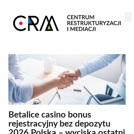
Betalice casino bonus
rejestracyjny bez depozytu
2026 Polska – wyciska ostatni